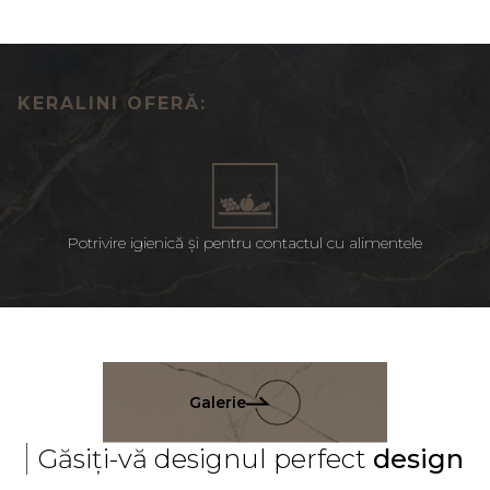
KERALINI OFERĂ:
Potrivire igienică și pentru contactul cu alimentele
Galerie
Găsiți-vă designul perfect
design