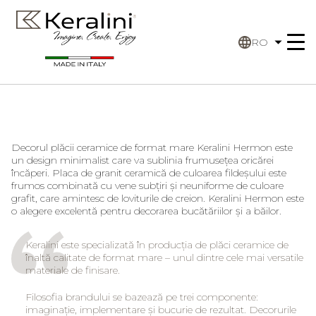
RO
Decorul plăcii ceramice de format mare Keralini Hermon este
un design minimalist care va sublinia frumusețea oricărei
încăperi. Placa de granit ceramică de culoarea fildeșului este
frumos combinată cu vene subțiri și neuniforme de culoare
grafit, care amintesc de loviturile de creion. Keralini Hermon este
o alegere excelentă pentru decorarea bucătăriilor și a băilor.
Keralini este specializată în producția de plăci ceramice de
înaltă calitate de format mare – unul dintre cele mai versatile
materiale de finisare.
Filosofia brandului se bazează pe trei componente:
imaginație, implementare și bucurie de rezultat. Decorurile