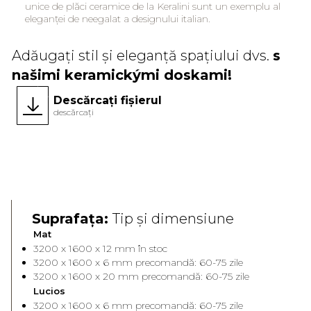
unice de plăci ceramice de la Keralini sunt un exemplu al
eleganței de neegalat a designului italian.
Adăugați stil și eleganță spațiului dvs.
s
našimi keramickými doskami!
Descărcați fișierul
descărcați
Face A
Face 
Suprafața:
Tip și dimensiune
Mat
3200 x 1600 x 12 mm în stoc
3200 x 1600 x 6 mm precomandă: 60-75 zile
3200 x 1600 x 20 mm precomandă: 60-75 zile
Lucios
3200 x 1600 x 6 mm precomandă: 60-75 zile