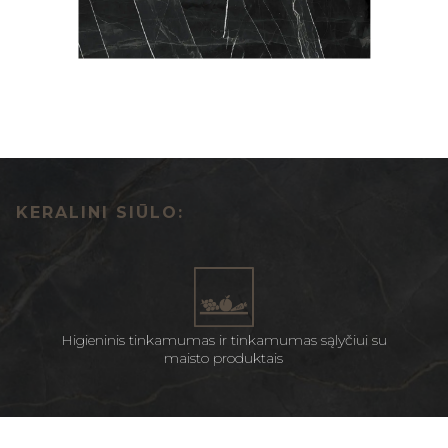
KERALINI SIŪLO:
Higieninis tinkamumas ir tinkamumas sąlyčiui su
maisto produktais