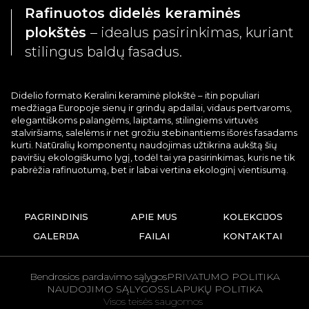
Rafinuotos didelės keraminės
plokštės
– idealus pasirinkimas, kuriant
stilingus baldų fasadus.
Didelio formato Keralini keraminė plokštė – itin populiari
medžiaga Europoje sienų ir grindų apdailai, vidaus pertvaroms,
elegantiškoms palangėms, laiptams, stilingiems virtuvės
stalviršiams, salelėms ir net grožiu stebinantiems išorės fasadams
kurti. Natūralių komponentų naudojimas užtikrina aukštą šių
paviršių ekologiškumo lygį, todėl tai yra pasirinkimas, kuris ne tik
pabrėžia rafinuotumą, bet ir labai vertina ekologinį vientisumą.
PAGRINDINIS
APIE MUS
KOLEKCIJOS
GALERIJA
FAILAI
KONTAKTAI
Bendrosios pardavimo sąlygos
PRIVATUMO POLITIKA
NAUDOJIMO SĄLYGOS
SLAPUKŲ POLITIKA
Visos teisės saugomos