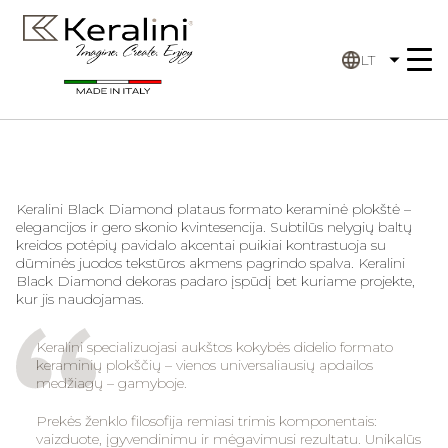
LT
Keralini Black Diamond plataus formato keraminė plokštė –
elegancijos ir gero skonio kvintesencija. Subtilūs nelygių baltų
kreidos potėpių pavidalo akcentai puikiai kontrastuoja su
dūminės juodos tekstūros akmens pagrindo spalva. Keralini
Black Diamond dekoras padaro įspūdį bet kuriame projekte,
kur jis naudojamas.
Keralini specializuojasi aukštos kokybės didelio formato
keraminių plokščių – vienos universaliausių apdailos
medžiagų – gamyboje.
Prekės ženklo filosofija remiasi trimis komponentais:
vaizduote, įgyvendinimu ir mėgavimusi rezultatu. Unikalūs