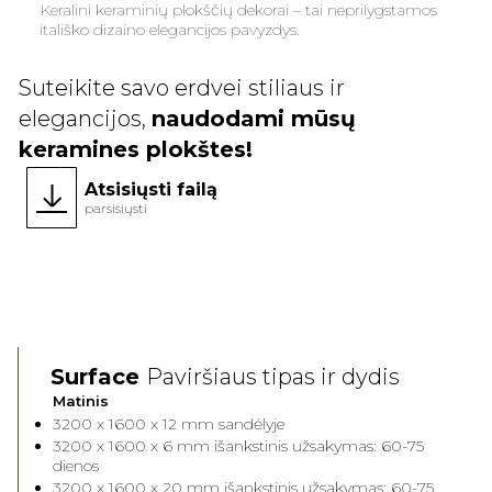
Keralini keraminių plokščių dekorai – tai neprilygstamos
itališko dizaino elegancijos pavyzdys.
Suteikite savo erdvei stiliaus ir
elegancijos,
naudodami mūsų
keramines plokštes!
Atsisiųsti failą
parsisiųsti
Face A
Face 
Surface
Paviršiaus tipas ir dydis
Matinis
3200 x 1600 x 12 mm sandėlyje
3200 x 1600 x 6 mm išankstinis užsakymas: 60-75
dienos
3200 x 1600 x 20 mm išankstinis užsakymas: 60-75