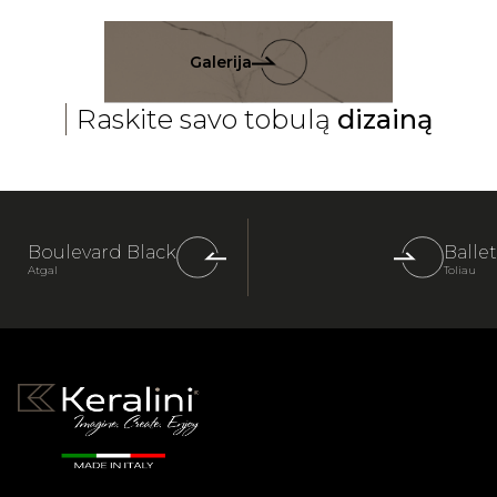
Galerija
Raskite savo tobulą
dizainą
Boulevard Black
Ballet
Atgal
Toliau