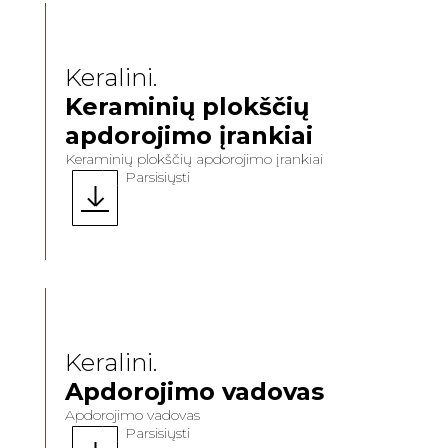
Keralini.
Keraminių plokščių
apdorojimo įrankiai
Keraminių plokščių apdorojimo įrankiai
Parsisiųsti
Keralini.
Apdorojimo vadovas
Apdorojimo vadovas
Parsisiųsti