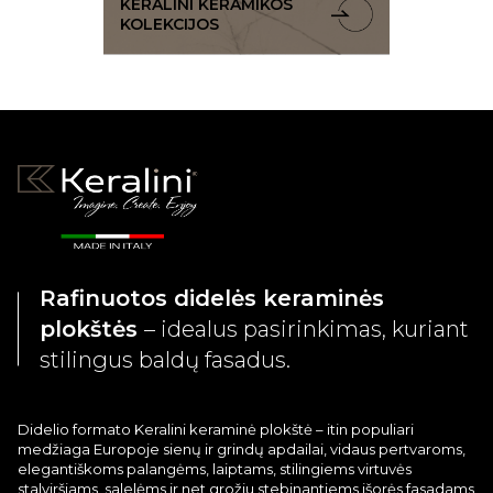
KERALINI KERAMIKOS
KOLEKCIJOS
Rafinuotos didelės keraminės
plokštės
– idealus pasirinkimas, kuriant
stilingus baldų fasadus.
Didelio formato Keralini keraminė plokštė – itin populiari
medžiaga Europoje sienų ir grindų apdailai, vidaus pertvaroms,
elegantiškoms palangėms, laiptams, stilingiems virtuvės
stalviršiams, salelėms ir net grožiu stebinantiems išorės fasadams