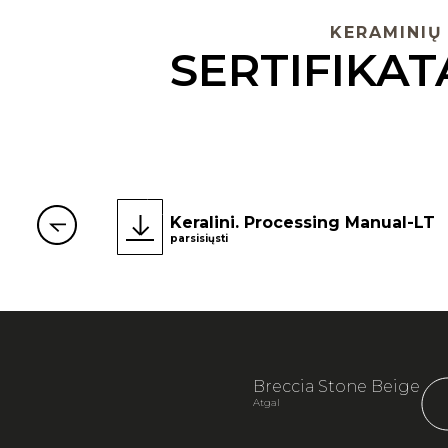
KERAMINIŲ
SERTIFIKATA
Keralini. Processing Manual-LT
parsisiųsti
Breccia Stone Beige
Atgal