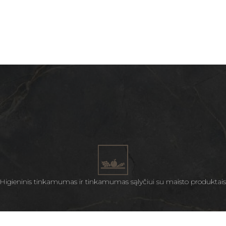
Higieninis tinkamumas ir tinkamumas sąlyčiui su maisto produktai