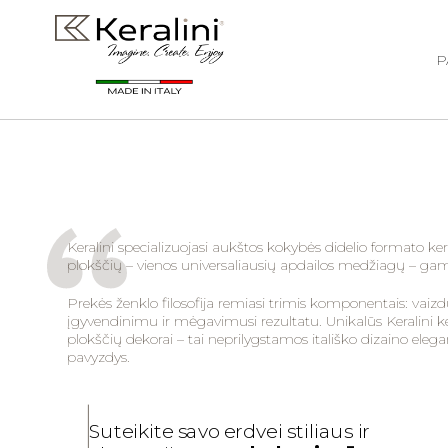
P
Keralini specializuojasi aukštos kokybės didelio formato k
plokščių – vienos universaliausių apdailos medžiagų – ga
Prekės ženklo filosofija remiasi trimis komponentais: vaizd
įgyvendinimu ir mėgavimusi rezultatu. Unikalūs Keralini 
plokščių dekorai – tai neprilygstamos itališko dizaino elega
pavyzdys.
Suteikite savo erdvei stiliaus ir