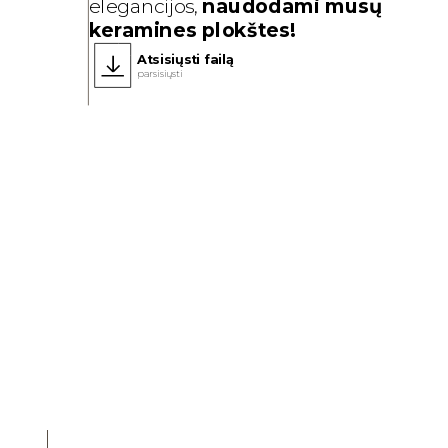
elegancijos,
naudodami mūsų
keramines plokštes!
Atsisiųsti failą
parsisiųsti