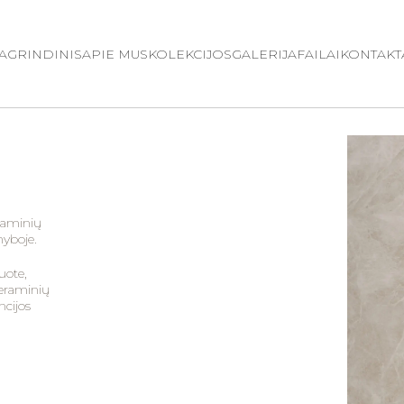
AGRINDINIS
APIE MUS
KOLEKCIJOS
GALERIJA
FAILAI
KONTAKT
eraminių
myboje.
uote,
keraminių
ncijos