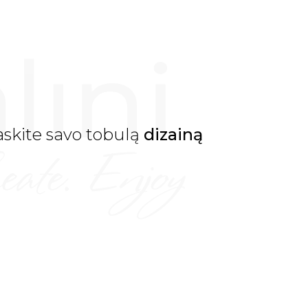
skite savo tobulą
dizainą