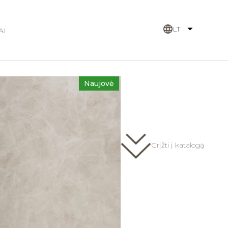
LT
AI
Naujovė
Grįžti į katalogą