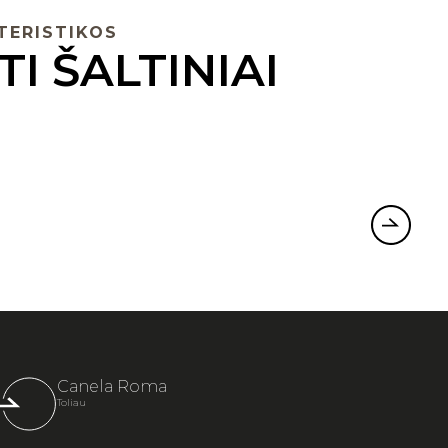
TERISTIKOS
TI ŠALTINIAI
Keral
parsisiųs
Canela Roma
Toliau