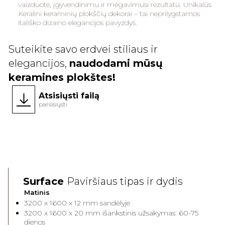
vaizduote, įgyvendinimu ir mėgavimusi rezultatu. Unikalūs
Keralini keraminių plokščių dekorai – tai neprilygstamos
itališko dizaino elegancijos pavyzdys.
Suteikite savo erdvei stiliaus ir
elegancijos,
naudodami mūsų
keramines plokštes!
Atsisiųsti failą
parsisiųsti
Surface
Paviršiaus tipas ir dydis
Matinis
3200 x 1600 x 12 mm sandėlyje
3200 x 1600 x 20 mm išankstinis užsakymas: 60-75
dienos