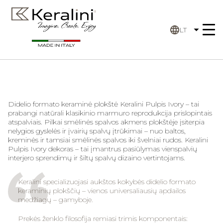
LT
Didelio formato keraminė plokštė
Keralini Pulpis Ivory
– tai
prabangi natūrali klasikinio marmuro reprodukcija prislopintais
atspalviais. Pilkai smėlinės spalvos akmens plokštėje įsiterpia
nelygios gyslelės ir įvairių spalvų įtrūkimai – nuo baltos,
kreminės ir tamsiai smėlinės spalvos iki švelniai rudos.
Keralini
Pulpis Ivory
dekoras – tai įmantrus pasiūlymas vienspalvių
interjero sprendimų ir šiltų spalvų dizaino vertintojams.
Keralini specializuojasi aukštos kokybės didelio formato
keraminių plokščių – vienos universaliausių apdailos
medžiagų – gamyboje.
Prekės ženklo filosofija remiasi trimis komponentais: