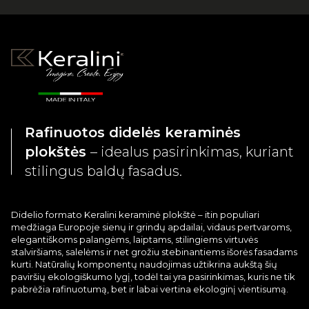
Rafinuotos didelės keraminės
plokštės
– idealus pasirinkimas, kuriant
stilingus baldų fasadus.
Didelio formato Keralini keraminė plokštė – itin populiari
medžiaga Europoje sienų ir grindų apdailai, vidaus pertvaroms,
elegantiškoms palangėms, laiptams, stilingiems virtuvės
stalviršiams, salelėms ir net grožiu stebinantiems išorės fasadams
kurti. Natūralių komponentų naudojimas užtikrina aukštą šių
paviršių ekologiškumo lygį, todėl tai yra pasirinkimas, kuris ne tik
pabrėžia rafinuotumą, bet ir labai vertina ekologinį vientisumą.