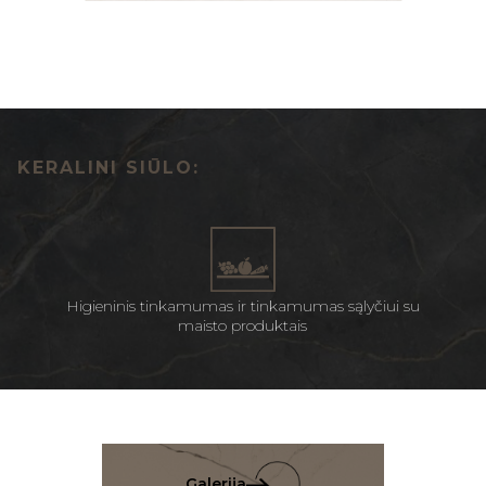
KERALINI SIŪLO:
Higieninis tinkamumas ir tinkamumas sąlyčiui su
maisto produktais
Galerija