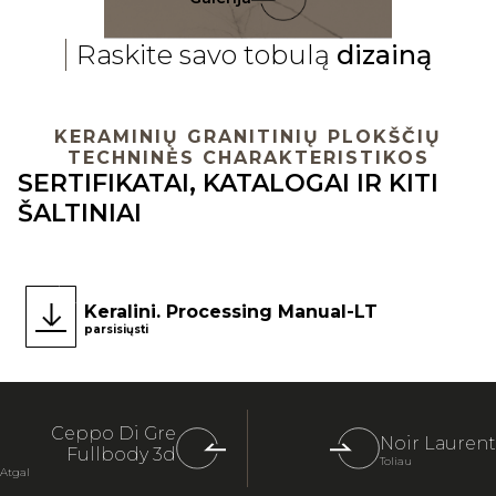
Raskite savo tobulą
dizainą
KERAMINIŲ GRANITINIŲ PLOKŠČIŲ
TECHNINĖS CHARAKTERISTIKOS
SERTIFIKATAI, KATALOGAI IR KITI
ŠALTINIAI
Keralini. Processing Manual-LT
parsisiųsti
Ceppo Di Gre
Noir Laurent
Fullbody 3d
Toliau
Atgal