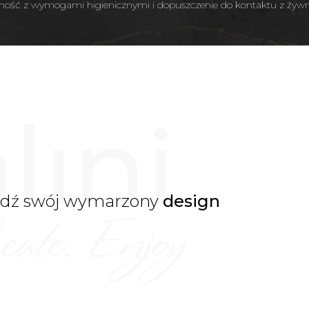
ość z wymogami higienicznymi i dopuszczenie do kontaktu z żyw
jdź swój wymarzony
design