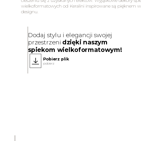
cieszeniu się z uzyskanych efektów. Wyjątkowe dekory sp
wielkoformatowych od Keralini inspirowane są pięknem w
designu.
Dodaj stylu i elegancji swojej
przestrzeni
dzięki naszym
spiekom wielkoformatowym!
Pobierz plik
pobierz