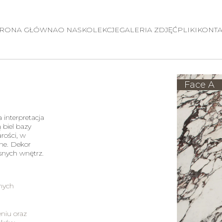
TRONA GŁÓWNA
O NAS
KOLEKCJE
GALERIA ZDJĘĆ
PLIKI
KONTA
Face A
a interpretacja
biel bazy
arości, w
ne. Dekor
nych wnętrz.
lnych
eniu oraz