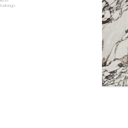
ieków
łoskiego