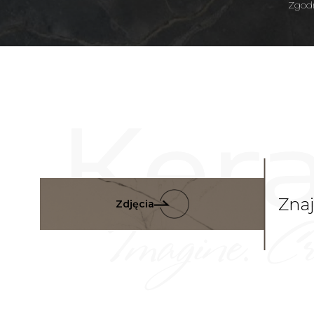
Zgodn
Zna
Zdjęcia