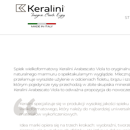
S
Spiek wielkoformatowy
Keralini Arabescato Viola
to oryginaln
naturalnego marmuru o spektakularnym wyglądzie. Mleczną 
przełamuje wyraziste użylenie w odcieniach fioletu, brązu i sz
którym pojedyncze rysy przechodzą w zbite skupiska mineral
Keralini Arabescato Viola
to odważna propozycja do nowoczes
Keralini specjalizuje się w produkcji wysokiej jakości spieku
wielkoformatowego, który należy do najbardziej uniwersa
materiałów wykończeniowych.
Idea marki opiera się na trzech krokach: wyobraźni, tworz