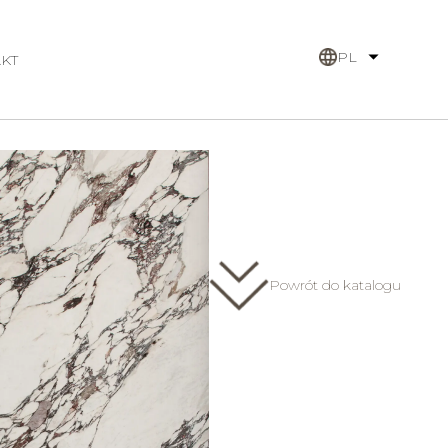
PL
KT
Face B
Powrót do katalogu