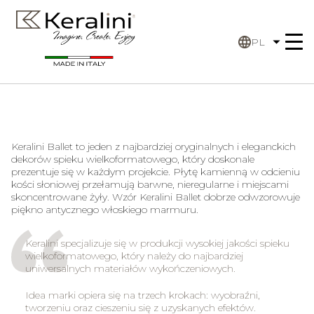
PL
Keralini Ballet to jeden z najbardziej oryginalnych i eleganckich
dekorów spieku wielkoformatowego, który doskonale
prezentuje się w każdym projekcie. Płytę kamienną w odcieniu
kości słoniowej przełamują barwne, nieregularne i miejscami
skoncentrowane żyły. Wzór Keralini Ballet dobrze odwzorowuje
piękno antycznego włoskiego marmuru.
Keralini specjalizuje się w produkcji wysokiej jakości spieku
wielkoformatowego, który należy do najbardziej
uniwersalnych materiałów wykończeniowych.
Idea marki opiera się na trzech krokach: wyobraźni,
tworzeniu oraz cieszeniu się z uzyskanych efektów.