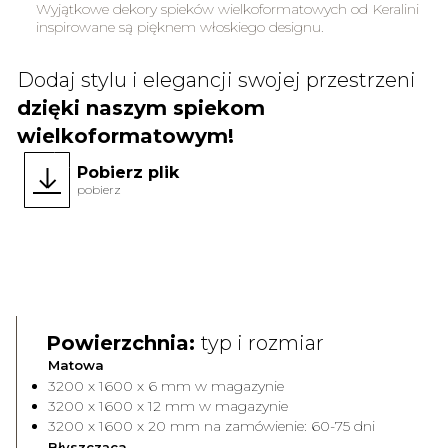
Wyjątkowe dekory spieków wielkoformatowych od Keralini
inspirowane są pięknem włoskiego designu.
Dodaj stylu i elegancji swojej przestrzeni
dzięki naszym spiekom
wielkoformatowym!
Pobierz plik
pobierz
Face A
Face 
Powierzchnia:
typ i rozmiar
Matowa
3200 x 1600 x 6 mm w magazynie
3200 x 1600 x 12 mm w magazynie
3200 x 1600 x 20 mm na zamówienie: 60-75 dni
Błyszcząca