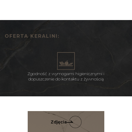
OFERTA KERALINI:
Zgodność z wymogami higienicznymi i
dopuszczenie do kontaktu z żywnością
Zdjęcia