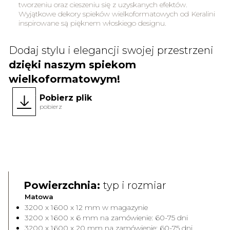
tworzeniu oraz cieszeniu się z uzyskanych efektów.
Wyjątkowe dekory spieków wielkoformatowych od Keralini
inspirowane są pięknem włoskiego designu.
Dodaj stylu i elegancji swojej przestrzeni
dzięki naszym spiekom
wielkoformatowym!
Pobierz plik
pobierz
Face A
Face 
Powierzchnia:
typ i rozmiar
Matowa
3200 x 1600 x 12 mm w magazynie
3200 x 1600 x 6 mm na zamówienie: 60-75 dni
3200 x 1600 x 20 mm na zamówienie: 60-75 dni