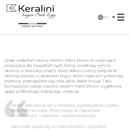
PL
Spiek wielkoformatowy Keralini Pietra Brown to inspirująca
propozycja dla wszystkich tych, którzy uwielbiają ciemne
akcenty w aranżacji wnętrz. Bazę dekoru tworzy połączenie
dymnej szarości z odcieniem brązu, które miejscami przecinają
kredowe, postrzępione rysy oraz jasne, lekkie smugi. Taka
kompozycja nadaje wzorowi Keralini Pietra Brown wyjątkowej
głębi, podkreślając każdą jego warstwę.
Keralini specjalizuje się w produkcji wysokiej jakości spieku
wielkoformatowego, który należy do najbardziej
uniwersalnych materiałów wykończeniowych.
Idea marki opiera się na trzech krokach: wyobraźni,