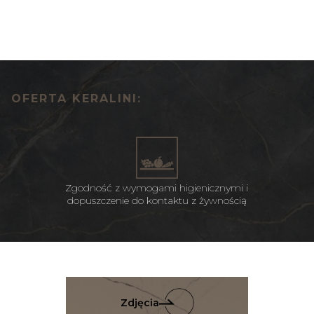
OFERTA KERALINI:
Zgodność z wymogami higienicznymi i
dopuszczenie do kontaktu z żywnością
Zdjęcia