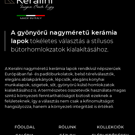
A gyönyörű nagyméretű kerámia
lapok
tökéletes választás a stílusos
bútorhomlokzatok kialakításához.
A Keralini nagyméretű kerámia lapok rendkívül népszerűek
Európában fal- és padlóburkolatok, belső térelválasztók,
elegáns ablakpárkányok, lépcsők, elegáns konyhai
munkalapok, szigetek, sőt, gyönyörű külső homlokzatok
kialakításához is. A természetes összetevők használata magas
szintű környezeti fenntarthatóságot biztosít ezeknek a
felületeknek, így a választás nem csak a kifinomultságot
hangsúlyozza, hanem a környezeti integritást is értékeli.
FŐOLDAL
RÓLUNK
KOLLEKCIÓK