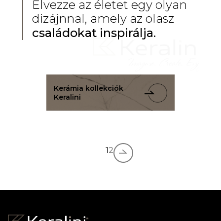
Élvezze az életet egy olyan
dizájnnal, amely az olasz
családokat inspirálja.
Kerámia kollekciók
Keralini
1
2
›