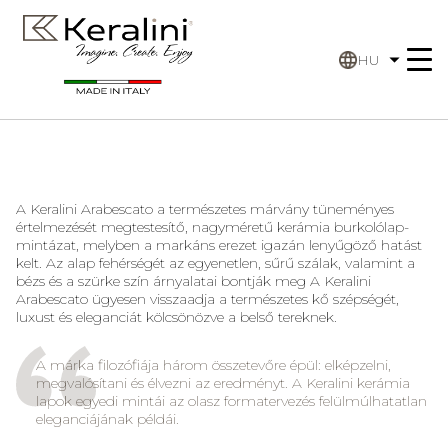
HU
A Keralini Arabescato a természetes márvány tüneményes
értelmezését megtestesítő, nagyméretű kerámia burkolólap-
mintázat, melyben a markáns erezet igazán lenyűgöző hatást
kelt. Az alap fehérségét az egyenetlen, sűrű szálak, valamint a
bézs és a szürke szín árnyalatai bontják meg A Keralini
Arabescato ügyesen visszaadja a természetes kő szépségét,
luxust és eleganciát kölcsönözve a belső tereknek.
A márka filozófiája három összetevőre épül: elképzelni,
megvalósítani és élvezni az eredményt. A Keralini kerámia
lapok egyedi mintái az olasz formatervezés felülmúlhatatlan
eleganciájának példái.