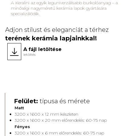
A Keralini az egyik leguniverzálisabb burkolóanyag – a
minőségi nagyméretű kerámia lapok gyártására
specializálódik.
Adjon stílust és eleganciát a térhez
terének kerámia lapjainkkal!
A fájl letöltése
letöltés
Face A
Face 
Felület:
típusa és mérete
Matt
3200 x 1600 x 12 mm készleten
3200 x 1600 x 20 mm előrendelés: 60-75 nap
Fényes
3200 x 1600 x 6 mm előrendelés: 60-75 nap