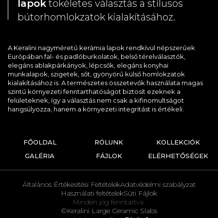
lapok
tökéletes választás a stílusos
bútorhomlokzatok kialakításához.
A Keralini nagyméretű kerámia lapok rendkívül népszerűek
Európában fal- és padlóburkolatok, belső térelválasztók,
elegáns ablakpárkányok, lépcsők, elegáns konyhai
munkalapok, szigetek, sőt, gyönyörű külső homlokzatok
kialakításához is. A természetes összetevők használata magas
szintű környezeti fenntarthatóságot biztosít ezeknek a
felületeknek, így a választás nem csak a kifinomultságot
hangsúlyozza, hanem a környezeti integritást is értékeli.
FŐOLDAL
RÓLUNK
KOLLEKCIÓK
GALÉRIA
FÁJLOK
ELÉRHETŐSÉGEK
Általános Értékesítési Feltételek
Adatvédelmi szabályzat
Használati feltételek
Süti Fájlok
Minden jog fenntartva
©Keralini Large Ceramic Slabs