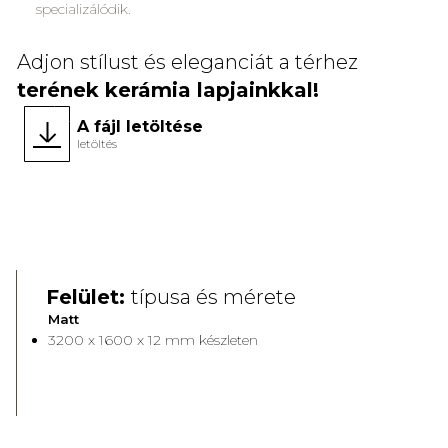
specializálódik.
Adjon stílust és eleganciát a térhez
terének kerámia lapjainkkal!
A fájl letöltése
letöltés
Felület:
típusa és mérete
Matt
3200 x 1600 x 12 mm készleten