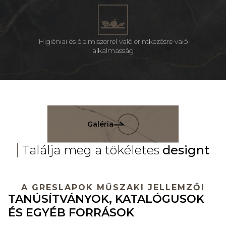
Higiéniai és élelmiszerrel való érintkezésre való
alkalmasság
Galéria
Találja meg a tökéletes
designt
A GRESLAPOK MŰSZAKI JELLEMZŐI
TANÚSÍTVÁNYOK, KATALÓGUSOK
ÉS EGYÉB FORRÁSOK