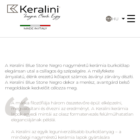
HU
A
Keralini Blue Stone Negro
nagyméretű kerámia burkolólap
elegánsan utal a csillagos ég szépségére. A mélyfekete
árnyalatú, élénk erezetű kőlapot számos ásványi zárvány díszíti.
A
Keralini Blue Stone Negro
dekor a merész, avantgárd belső
megoldások kedvelőit célozza meg.
A márka filozófiája három összetevőre épül: elképzelni,
megvalósítani és élvezni az eredményt. A Keralini kerámia
lapok egyedi mintái az olasz formatervezés felülmúlhatatlan
eleganciájának példái.
A Keralini az egyik leguniverzálisabb burkolóanyag – a
minőségi nagyméretű kerámia lapok gyártására