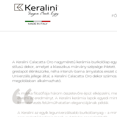
FŐ
A Keralini Calacatta Oro nagyméretű kerámia burkolólap egy
stílusú dekor, amelyet a klasszikus márvány szépsége ihletett.
greslapot élénkszürke, néha intenzív barna árnyalatos erezet dí
Univerzális jellege által, a Keralini Calacatta Oro dekor számos
megoldásban alkalmazható.
A márka filozófiája három összetevőre épül: elképzelni, me
élvezni az eredményt. A Keralini kerámia lapok egyedi mint
formatervezés felülmúlhatatlan eleganciájának példái.
A Keralini az egyik leguniverzálisabb burkolóanyag – a mi