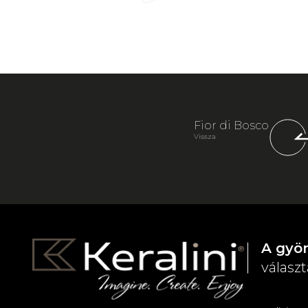
Fior di Bosco
Vissza
A gyö
választ