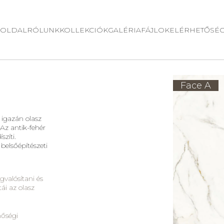
OLDAL
RÓLUNK
KOLLEKCIÓK
GALÉRIA
FÁJLOK
ELÉRHETŐSÉ
Face A
 igazán olasz
 Az antik-fehér
szíti.
 belsőépítészeti
gvalósítani és
ái az olasz
nőségi