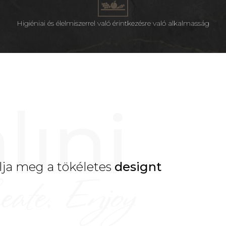
Higiéniai és élelmiszerrel való érintkezésre való alkalmasság
lja meg a tökéletes
designt