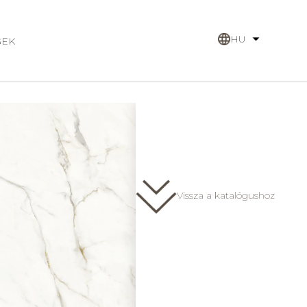
HU
GEK
Face B
Vissza a katalógushoz