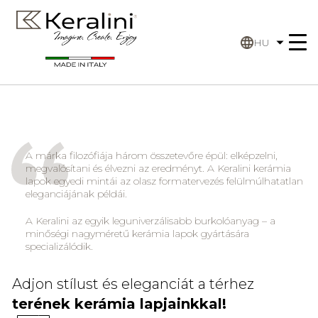
HU
A márka filozófiája három összetevőre épül: elképzelni,
megvalósítani és élvezni az eredményt. A Keralini kerámia
lapok egyedi mintái az olasz formatervezés felülmúlhatatlan
eleganciájának példái.
A Keralini az egyik leguniverzálisabb burkolóanyag – a
minőségi nagyméretű kerámia lapok gyártására
specializálódik.
Adjon stílust és eleganciát a térhez
terének kerámia lapjainkkal!