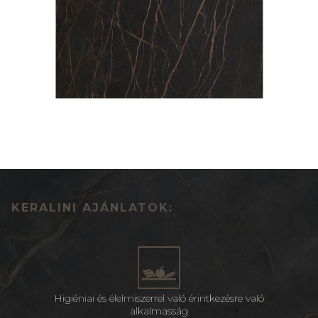
KERALINI AJÁNLATOK:
Higiéniai és élelmiszerrel való érintkezésre való
alkalmasság