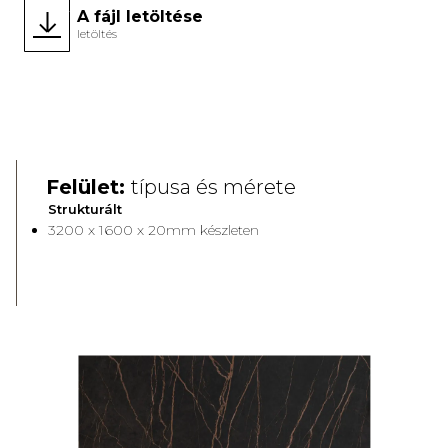
A fájl letöltése
letöltés
Újdonság
Full
Body
Felület:
típusa és mérete
Strukturált
3200 x 1600 x 20mm készleten