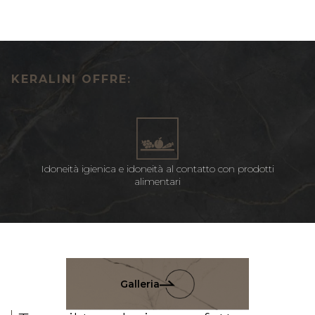
KERALINI OFFRE:
Idoneità igienica e idoneità al contatto con prodotti
alimentari
Galleria