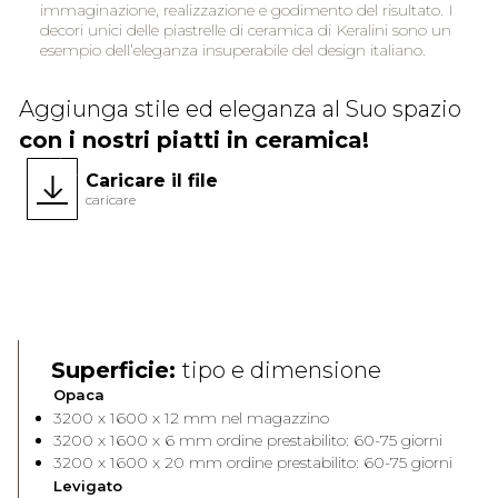
immaginazione, realizzazione e godimento del risultato. I
decori unici delle piastrelle di ceramica di Keralini sono un
esempio dell’eleganza insuperabile del design italiano.
Aggiunga stile ed eleganza al Suo spazio
con i nostri piatti in ceramica!
Caricare il file
caricare
Face A
Face 
Superficie:
tipo e dimensione
Opaca
3200 x 1600 x 12 mm nel magazzino
3200 x 1600 x 6 mm ordine prestabilito: 60-75 giorni
3200 x 1600 x 20 mm ordine prestabilito: 60-75 giorni
Levigato