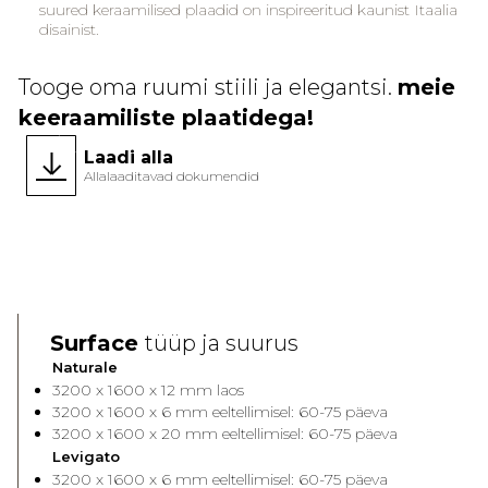
suured keraamilised plaadid on inspireeritud kaunist Itaalia
disainist.
Tooge oma ruumi stiili ja elegantsi.
meie
keeraamiliste plaatidega!
Laadi alla
Allalaaditavad dokumendid
Face A
Face 
Surface
tüüp ja suurus
Naturale
3200 x 1600 x 12 mm laos
3200 x 1600 x 6 mm eeltellimisel: 60-75 päeva
3200 x 1600 x 20 mm eeltellimisel: 60-75 päeva
Levigato
3200 x 1600 x 6 mm eeltellimisel: 60-75 päeva