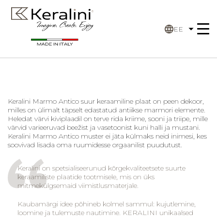
EE
Keralini Marmo Antico
suur keraamiline plaat on peen dekoor,
milles on ülimalt täpselt edastatud antiikse marmori elemente.
Heledat värvi kiviplaadil on terve rida kriime, sooni ja triipe, mille
värvid varieeruvad beežist ja vasetoonist kuni halli ja mustani.
Keralini Marmo Antico
muster ei jäta külmaks neid inimesi, kes
soovivad lisada oma ruumidesse orgaanilist puudutust.
Keralini on spetsialiseerunud kõrgekvaliteetsete suurte
keraamiliste plaatide tootmisele, mis on üks
mitmekülgsemaid viimistlusmaterjale.
Kaubamärgi idee põhineb kolmel sammul: kujutlemine,
loomine ja tulemuste nautimine. KERALINI unikaalsed