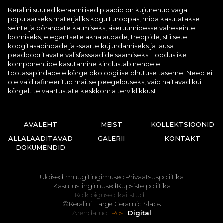
Keralini suured keraamilised plaadid on kujunenud väga
populaarseks materjaliks kogu Euroopas, mida kasutatakse
seinte ja põrandate katmiseks, siseruumidesse vaheseinte
loomiseks, elegantsete aknalaudade, treppide, stiilsete
köögitasapindade ja -saarte kujundamiseks ja lausa
peadpööritavate välisfassaadide saamiseks. Looduslike
komponentide kasutamine kindlustab nendele
töötasapindadele kõrge ökoloogilise ohutuse taseme. Need ei
ole vaid rafineeritud maitse peegelduseks, vaid näitavad kui
kõrgelt te väärtustate keskkonna terviklikkust.
AVALEHT
MEIST
KOLLEKTSIOONID
ALLALAADITAVAD
GALERII
KONTAKT
DOKUMENDID
Üldised müügitingimused
Privaatsuspoliitika
Kasutustingimused
Küpsiste poliitika
Kõik õigused kaitstud
©Keralini Large Ceramic Slabs
Arendatud:
Rost
Digital