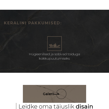
KERALINI PAKKUMISED:
Hügieenilised ja sobivad toiduga
kokkupuutumiseks
Galerii
Leidke oma täiuslik
disain