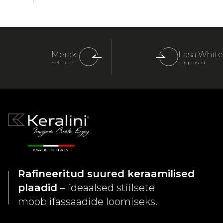
Meraki
Lasa White
Eelmine
Järgmised
Rafineeritud suured keraamilised
plaadid
– ideaalsed stiilsete
mööblifassaadide loomiseks.