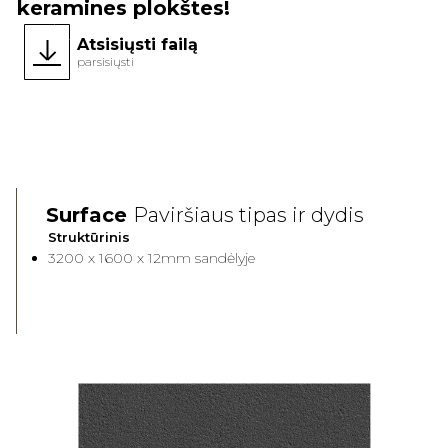
keramines plokštes!
Atsisiųsti failą
parsisiųsti
Naujovė
Full Body
Surface
Paviršiaus tipas ir dydis
Struktūrinis
3200 x 1600 x 12mm sandėlyje