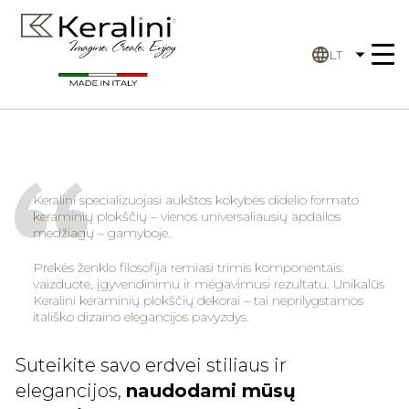
LT
Keralini specializuojasi aukštos kokybės didelio formato
keraminių plokščių – vienos universaliausių apdailos
medžiagų – gamyboje.
Prekės ženklo filosofija remiasi trimis komponentais:
vaizduote, įgyvendinimu ir mėgavimusi rezultatu. Unikalūs
Keralini keraminių plokščių dekorai – tai neprilygstamos
itališko dizaino elegancijos pavyzdys.
Suteikite savo erdvei stiliaus ir
elegancijos,
naudodami mūsų