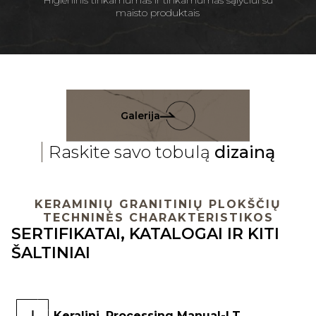
Higieninis tinkamumas ir tinkamumas sąlyčiui su
maisto produktais
Galerija
Raskite savo tobulą
dizainą
KERAMINIŲ GRANITINIŲ PLOKŠČIŲ
TECHNINĖS CHARAKTERISTIKOS
SERTIFIKATAI, KATALOGAI IR KITI
ŠALTINIAI
Keralini. Processing Manual-LT