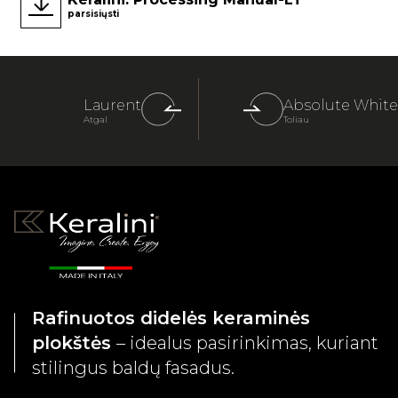
parsisiųsti
Laurent
Absolute White
Atgal
Toliau
Rafinuotos didelės keraminės
plokštės
– idealus pasirinkimas, kuriant
stilingus baldų fasadus.