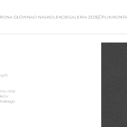
TRONA GŁÓWNA
O NAS
KOLEKCJE
GALERIA ZDJĘĆ
PLIKI
KONTA
lnych
eniu oraz
ieków
łoskiego