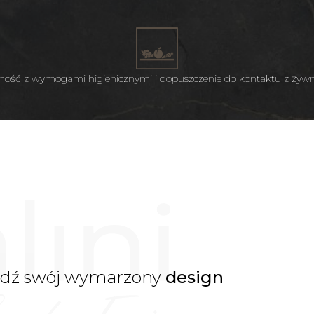
ość z wymogami higienicznymi i dopuszczenie do kontaktu z żyw
jdź swój wymarzony
design