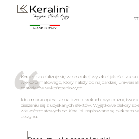
S
Keralini specjalizuje się w produkcji wysokiej jakości spieku
wielkoformatowego, który należy do najbardziej uniwersa
materiałów wykończeniowych.
Idea marki opiera się na trzech krokach: wyobraźni, tworz
cieszeniu się z uzyskanych efektów. Wyjątkowe dekory sp
wielkoformatowych od Keralini inspirowane są pięknem w
designu.