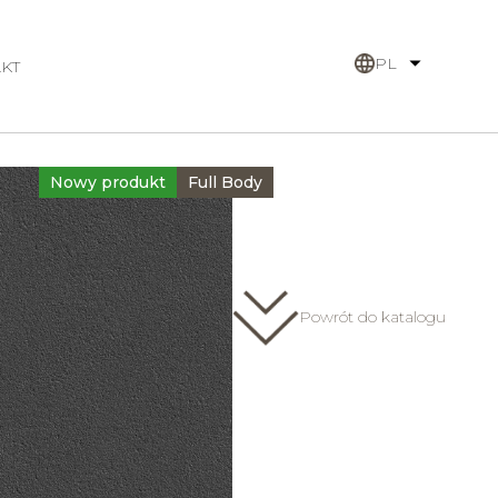
PL
KT
Nowy produkt
Full Body
Powrót do katalogu