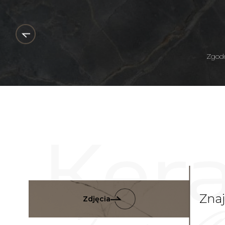
Zgodn
Zna
Zdjęcia