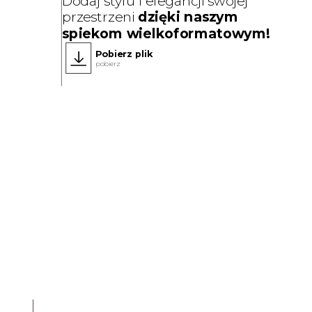
Dodaj stylu i elegancji swojej
przestrzeni
dzięki naszym
spiekom wielkoformatowym!
Pobierz plik
pobierz