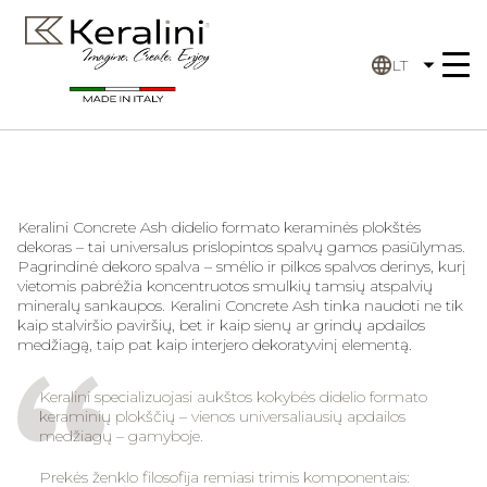
LT
Keralini Concrete Ash didelio formato keraminės plokštės
dekoras – tai universalus prislopintos spalvų gamos pasiūlymas.
Pagrindinė dekoro spalva – smėlio ir pilkos spalvos derinys, kurį
vietomis pabrėžia koncentruotos smulkių tamsių atspalvių
mineralų sankaupos. Keralini Concrete Ash tinka naudoti ne tik
kaip stalviršio paviršių, bet ir kaip sienų ar grindų apdailos
medžiagą, taip pat kaip interjero dekoratyvinį elementą.
Keralini specializuojasi aukštos kokybės didelio formato
keraminių plokščių – vienos universaliausių apdailos
medžiagų – gamyboje.
Prekės ženklo filosofija remiasi trimis komponentais: