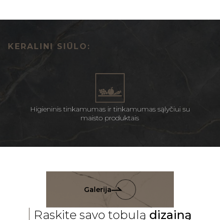
KERALINI SIŪLO:
Higieninis tinkamumas ir tinkamumas sąlyčiui su
maisto produktais
Galerija
Raskite savo tobulą
dizainą