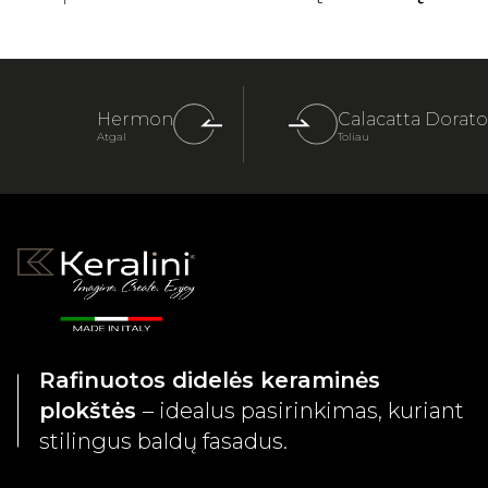
Hermon
Calacatta Dorato
Atgal
Toliau
Rafinuotos didelės keraminės
plokštės
– idealus pasirinkimas, kuriant
stilingus baldų fasadus.