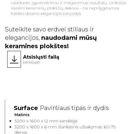
vaizduote, įgyvendinimu ir mėgavimusi rezultatu. Unikalūs
Keralini keraminių plokščių dekorai – tai neprilygstamos
itališko dizaino elegancijos pavyzdys.
Suteikite savo erdvei stiliaus ir
elegancijos,
naudodami mūsų
keramines plokštes!
Atsisiųsti failą
parsisiųsti
Surface
Paviršiaus tipas ir dydis
Matinis
3200 x 1600 x 12 mm sandėlyje
3200 x 1600 x 6 mm išankstinis užsakymas: 60-75
dienos