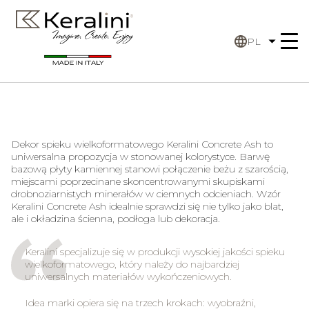
PL
Dekor spieku wielkoformatowego Keralini Concrete Ash to
uniwersalna propozycja w stonowanej kolorystyce. Barwę
bazową płyty kamiennej stanowi połączenie beżu z szarością,
miejscami poprzecinane skoncentrowanymi skupiskami
drobnoziarnistych minerałów w ciemnych odcieniach. Wzór
Keralini Concrete Ash idealnie sprawdzi się nie tylko jako blat,
ale i okładzina ścienna, podłoga lub dekoracja.
Keralini specjalizuje się w produkcji wysokiej jakości spieku
wielkoformatowego, który należy do najbardziej
uniwersalnych materiałów wykończeniowych.
Idea marki opiera się na trzech krokach: wyobraźni,