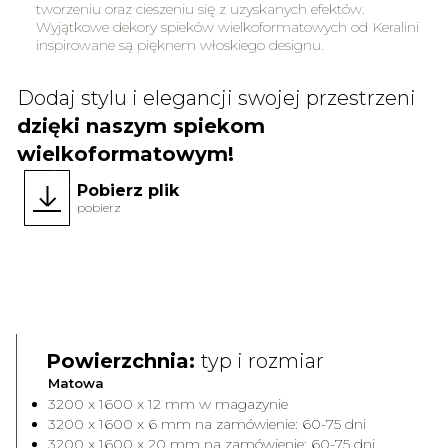
tworzeniu oraz cieszeniu się z uzyskanych efektów.
Wyjątkowe dekory spieków wielkoformatowych od Keralini
inspirowane są pięknem włoskiego designu.
Dodaj stylu i elegancji swojej przestrzeni
dzięki naszym spiekom
wielkoformatowym!
Pobierz plik
pobierz
Powierzchnia:
typ i rozmiar
Matowa
3200 x 1600 x 12 mm w magazynie
3200 x 1600 x 6 mm na zamówienie: 60-75 dni
3200 x 1600 x 20 mm na zamówienie: 60-75 dni