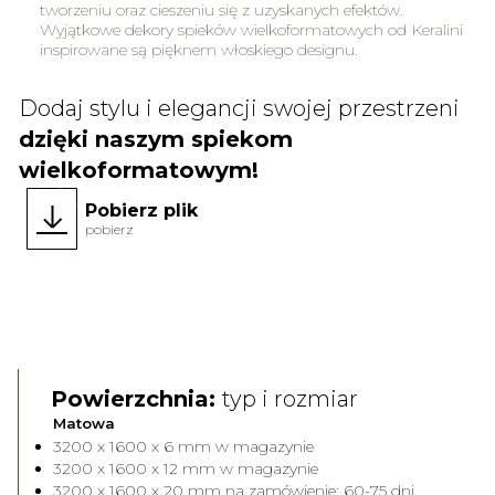
tworzeniu oraz cieszeniu się z uzyskanych efektów.
Wyjątkowe dekory spieków wielkoformatowych od Keralini
inspirowane są pięknem włoskiego designu.
Dodaj stylu i elegancji swojej przestrzeni
dzięki naszym spiekom
wielkoformatowym!
Pobierz plik
pobierz
Face A
Face 
Powierzchnia:
typ i rozmiar
Matowa
3200 x 1600 x 6 mm w magazynie
3200 x 1600 x 12 mm w magazynie
3200 x 1600 x 20 mm na zamówienie: 60-75 dni