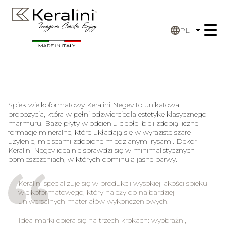
PL
Spiek wielkoformatowy
Keralini Negev
to unikatowa
propozycja, która w pełni odzwierciedla estetykę klasycznego
marmuru. Bazę płyty w odcieniu ciepłej bieli zdobią liczne
formacje mineralne, które układają się w wyraziste szare
użylenie, miejscami zdobione miedzianymi rysami. Dekor
Keralini Negev
idealnie sprawdzi się w minimalistycznych
pomieszczeniach, w których dominują jasne barwy.
Keralini specjalizuje się w produkcji wysokiej jakości spieku
wielkoformatowego, który należy do najbardziej
uniwersalnych materiałów wykończeniowych.
Idea marki opiera się na trzech krokach: wyobraźni,