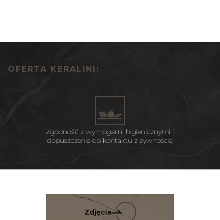
OFERTA KERALINI:
Zgodność z wymogami higienicznymi i
dopuszczenie do kontaktu z żywnością
Zdjęcia