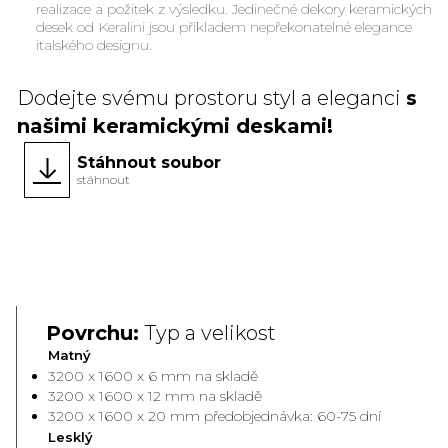
realizace a požitek z výsledku. Jedinečné dekory keramických
desek od Keralini jsou příkladem nepřekonatelné elegance
italského designu.
Dodejte svému prostoru styl a eleganci
s
našimi keramickými deskami!
Stáhnout soubor
stáhnout
Face A
Face 
Povrchu:
Typ a velikost
Matný
3200 x 1600 x 6 mm na skladě
3200 x 1600 x 12 mm na skladě
3200 x 1600 x 20 mm předobjednávka: 60-75 dní
Lesklý