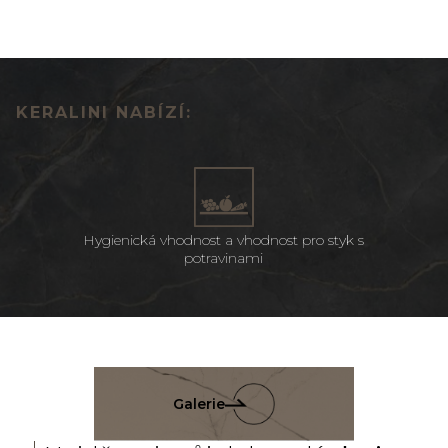
KERALINI NABÍZÍ:
Hygienická vhodnost a vhodnost pro styk s
potravinami
Galerie