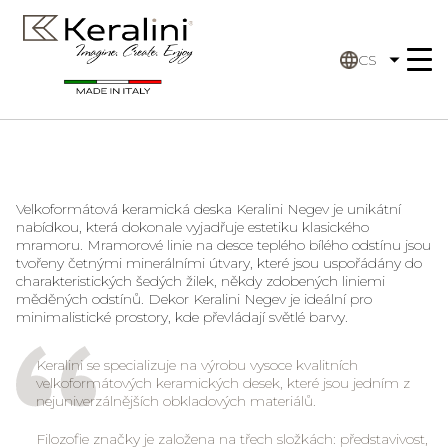
CS
Velkoformátová keramická deska
Keralini Negev
je unikátní
nabídkou, která dokonale vyjadřuje estetiku klasického
mramoru. Mramorové linie na desce teplého bílého odstínu jsou
tvořeny četnými minerálními útvary, které jsou uspořádány do
charakteristických šedých žilek, někdy zdobených liniemi
měděných odstínů. Dekor
Keralini Negev
je ideální pro
minimalistické prostory, kde převládají světlé barvy.
Keralini se specializuje na výrobu vysoce kvalitních
velkoformátových keramických desek, které jsou jedním z
nejuniverzálnějších obkladových materiálů.
Filozofie značky je založena na třech složkách: představivost,