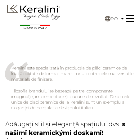
RO
Keralini este specializată în producția de plăci ceramice de
înaltă calitate de format mare – unul dintre cele mai versatile
materiale de finisare.
Filosofia brandului se bazează pe trei componente:
imaginație, implementare și bucurie de rezultat. Decorurile
unice de plăci ceramice de la Keralini sunt un exemplu al
eleganței de neegalat a designului italian.
Adăugați stil și eleganță spațiului dvs.
s
našimi keramickými doskami!