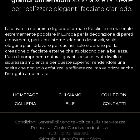
grandi dimensioni
sono la scelta ideale
per realizzare eleganti facciate d'arredo.
La piastrella ceramica di grande formato Keralini è un materiale
estremamente popolare in Europa per la decorazione di pareti
e pavimenti, partizioni interne, eleganti davanzali, scale,
eleganti piani di lavoro per cucine, isole e persino per la
creazione di facciate esterne che stupiscono per la bellezza.
L’uso di componenti naturali garantisce un elevato livello di
sicurezza ambientale per queste superfici, rendendole una
scelta che non solo enfatizza la raffinatezza, ma valorizza anche
l’integrità ambientale.
HOMEPAGE
CHI SIAMO
COLLEZIONI
GALLERIA
FILE
CONTATTI
Condizioni Generali di Vendita
Politica sulla riservatezza
Politica sui Cookie
Condizioni di utilizzo
Tutti i diritti riservati.
©Keralini Large Ceramic Slabs