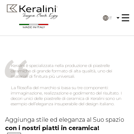
IT
Keralini è specializzata nella produzione di piastrelle
ceramiche di grande formato di alta qualità, uno dei
materiali di finitura più universali.
La filosofia del marchio si basa su tre componenti:
immaginazione, realizzazione e godimento del risultato. I
decori unici delle piastrelle di ceramica di Keralini sono un
esempio dell’eleganza insuperabile del design italiano.
Aggiunga stile ed eleganza al Suo spazio
con i nostri piatti in ceramica!