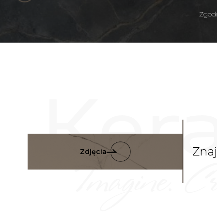
Zgodn
Zna
Zdjęcia