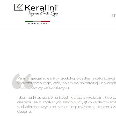
S
Keralini specjalizuje się w produkcji wysokiej jakości spieku
wielkoformatowego, który należy do najbardziej uniwersa
materiałów wykończeniowych.
Idea marki opiera się na trzech krokach: wyobraźni, tworz
cieszeniu się z uzyskanych efektów. Wyjątkowe dekory sp
wielkoformatowych od Keralini inspirowane są pięknem w
designu.