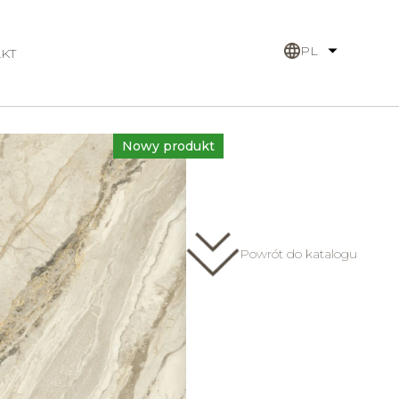
PL
KT
Nowy produkt
Face B
Powrót do katalogu