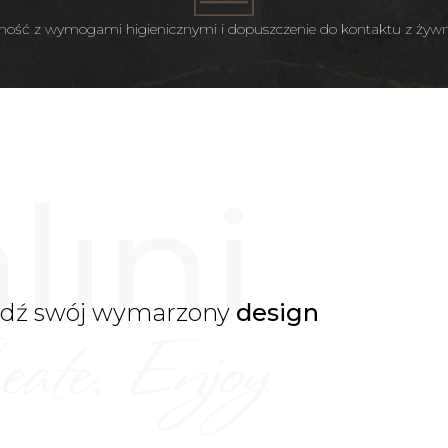
ość z wymogami higienicznymi i dopuszczenie do kontaktu z żyw
jdź swój wymarzony
design