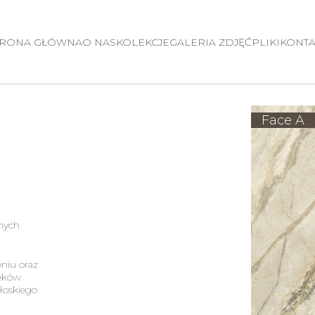
TRONA GŁÓWNA
O NAS
KOLEKCJE
GALERIA ZDJĘĆ
PLIKI
KONTA
Face A
lnych
eniu oraz
ieków
łoskiego