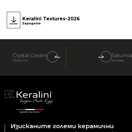
Keralini Textures-2026
Заредете
Crystal Cream
Saturnia
Обратно
Напред
Изисканите големи керамични