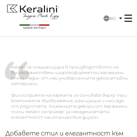
BG
Keralini се специализира в производството на
висококачествени широкоформатни керамични
плочи – един от най-универсалните декоративни
материали.
Философията на марката се основава върху три
компонента: въображение, реализация и наслада
от резултата. Уникалните декори от керамични
плочи Keralini са пример за ненадминатата
елегантност на италианския дизайн.
Добавете стил и елегантност към