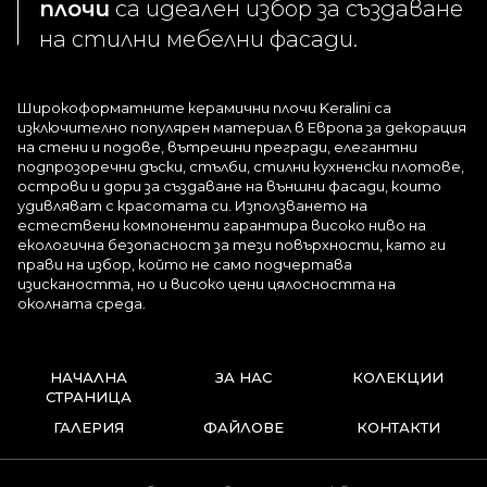
плочи
са идеален избор за създаване
на стилни мебелни фасади.
Широкоформатните керамични плочи Keralini са
изключително популярен материал в Европа за декорация
на стени и подове, вътрешни прегради, елегантни
подпрозоречни дъски, стълби, стилни кухненски плотове,
острови и дори за създаване на външни фасади, които
удивляват с красотата си. Използването на
естествени компоненти гарантира високо ниво на
екологична безопасност за тези повърхности, като ги
прави на избор, който не само подчертава
изискаността, но и високо цени цялосността на
околната среда.
НАЧАЛНА
ЗА НАС
КОЛЕКЦИИ
СТРАНИЦА
ГАЛЕРИЯ
ФАЙЛОВЕ
КОНТАКТИ