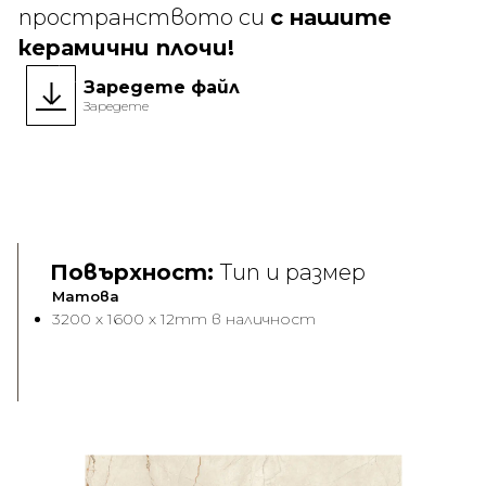
пространството си
с нашите
керамични плочи!
Заредете файл
Заредете
Новост
Face A
Face 
Повърхност:
Тип и размер
Матова
3200 x 1600 x 12mm в наличност