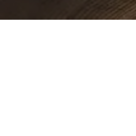
ЗА КОМПАНИЯТА
Представяй си,
създавай и се
наслаждавай.
Широкоформатните керамични плочи Keralini
са изключително популярен материал в
Европа за декорация на стени и подове,
вътрешни прегради, елегантни
подпрозоречни дъски, стълби, стилни
кухненски плотове, острови и дори за
създаване на външни фасади, които