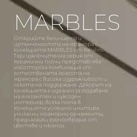
MARBLES
Открийте величието и
изтънчеността на мрамора с
колекцията MARBLES от Keralini.
Тази изключителна серия от
керамични плочи представлява
майсторска комбинация от
естествената красота на
мрамора с висока издръжливост и
лекота на поддържане. Декорът на
колекцията е идеален за създаване
на елегантен и луксозен
интериор, всяка плоча в
колекцията успешно имитира
уникални мраморни орнаменти,
предлагайки разнообразие от
цветове и нюанси.