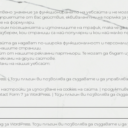
ствено значение за функционирането на уебсайта и не мо
риетите от вас действия, еквивалентни на поръчка за у
е на формуляри.
броим посещенията и източниците на трафик, така че да 
зберем, кои страници са най-популярни и кои най-малко 
бсайта да надават по-широка функционалност и персонали
 нашите страници.
сайт от нашите рекламни партньори. Те могат да бъдат и
еклами на други сайтове.
вани на нашия уебсайт:
dPress. | Този плъгин ви позволява да създавате и да управ
е настройки за използване на cookies на сайта. | продуктив
tact Form 7 за WordPress. | Този плъгин ви позволява да с
ng за WordPress. Този плъгин ви позволява да създавате и