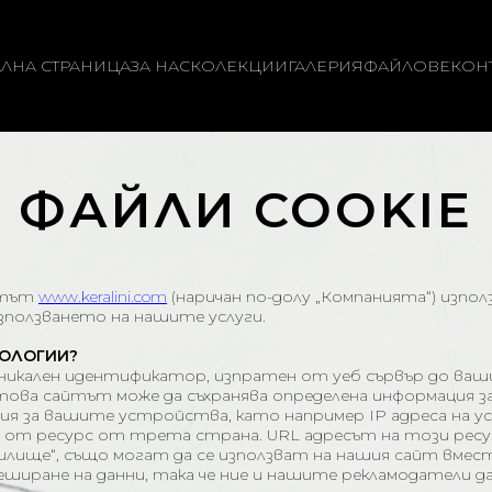
ЛНА СТРАНИЦА
ЗА НАС
КОЛЕКЦИИ
ГАЛЕРИЯ
ФАЙЛОВЕ
КОН
ФАЙЛИ COOKIE
айтът
www.keralini.com
(наричан по-долу „Компанията“) изпол
зползването на нашите услуги.
НОЛОГИИ?
ащ уникален идентификатор, изпратен от уеб сървър до в
 това сайтът може да съхранява определена информация з
ация за вашите устройства, като например IP адреса на у
а от ресурс от трета страна. URL адресът на този ресу
ище“, също могат да се използват на нашия сайт вместо c
еширане на данни, така че ние и нашите рекламодатели 