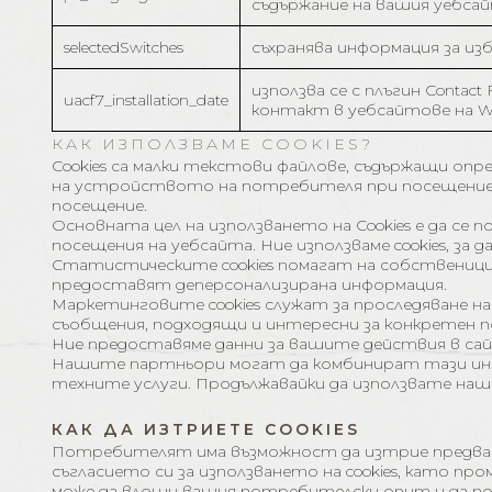
съдържание на вашия уебсай
selectedSwitches
съхранява информация за изб
използва се с плъгин Contact
uacf7_installation_date
контакт в уебсайтове на Wo
КАК ИЗПОЛЗВАМЕ COOKIES?
Cookies са малки текстови файлове, съдържащи опр
на устройството на потребителя при посещение 
посещение.
Основната цел на използването на Cookies е да с
посещения на уебсайта. Ние използваме cookies, за 
Статистическите cookies помагат на собственици
предоставят деперсонализирана информация.
Маркетинговите cookies служат за проследяване н
съобщения, подходящи и интересни за конкретен 
Ние предоставяме данни за вашите действия в сайта
Нашите партньори могат да комбинират тази инфо
техните услуги. Продължавайки да използвате нашия
КАК ДА ИЗТРИЕТЕ COOKIES
Потребителят има възможност да изтрие предвари
съгласието си за използването на cookies, като пр
може да влоши вашия потребителски опит и да по