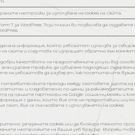
т.
раните настройки за използване на cookies на сайта.
 Form 7 за WordPress. Този плъгин ви позволява да създават
rdPress.
еделена информация, която уебсайтът използва за събиран
на сайта и след това се изпращат обратно към компютъ
е подобри качеството на предоставяните услуги въз осно
да анализираме трафика, да избираме подходящо съдържание 
те на уебсайтове да разберат, как посетителите взаи
а потребителските преходи между сайтовете. Целта на п
посетител и следователно по-ценни за рекламодателите.
 на нашите партньори на Google: социални мрежи и компа
рмация с данни, които вие сте им предоставили или кои
 сайт, вие се съгласявате с използването на cookies.
телно запазените cookies или да блокира тяхното прос
омените настройките на вашия уеб браузър. Въпреки това 
пречи за коректната работа на уебсайта.