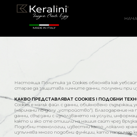
НАЧА
Настояща Политика за Cookies обяснява как уебс
старае да защитава личните данни, получени при и
КАКВО ПРЕДСТАВЛЯВАТ COOKIES І ПОДОБНИ ТЕХ
Cookies е малък файл с данни, обикновено съдърж
(наричани по-долу „устройство“). Благодарение на
данни, свързани с използването на услуги, информ
както и ако сте отишли на нашия сайт чрез връзк
Подобни технологии, известни като „локално хранил
изпълнява много подобни функции, като например к