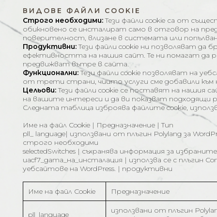
ВИДОВЕ ФАЙЛИ COOKIE
Строго необходими:
Тези файли cookie са от съще
обикновено се инсталират само в отговор на предп
поверителност, влизане в системата или попълван
Продуктивни:
Тези файли cookie ни позволяват да 
ефективността на нашия сайт. Те ни помагат да ра
предвижват вътре в сайта.
Функционални:
Тези файли cookie позволяват на уе
от трети страни, чиито услуги сме добавили към
Цельови:
Тези файли cookie се поставят на нашия 
на вашите интереси и да ви показват подходящи р
Следната таблица изброява файлите cookie, използ
Име на файл Cookie | Предназначение | Тип
pll_ language| използвани от плъгин Polylang за Wor
строго необходими
selectedSwitches | съхранява информация за избранит
uacf7_дата_на_инсталация | използва се с плъгин Con
уебсайтове на WordPress. | продуктивни
Име на файл Cookie
Предназначение
използвани от плъгин Polyla
pll_language