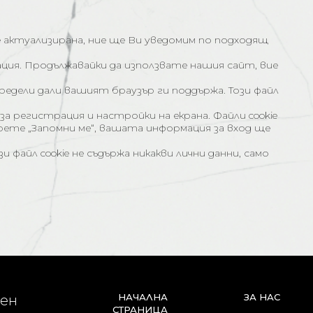
е актуализирана, ние ще Ви уведомим по подходящ
ация. Продължавайки да използвате нашия сайт, вие
предели дали вашият браузър ги поддържа. Този файл
а регистрация и настройки на екрана. Файли cookie
зберете „Запомни ме“, вашата информация за вход ще
 файл cookie не съдържа никакви лични данни, само
.
НАЧАЛНА
ЗА НАС
лен
СТРАНИЦА