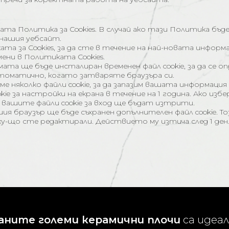
ата Политика за Cookies. В случай ако тази Политика бъд
 нашия уебсайт.
а за Cookies, за да сте в течение на най-новата информ
ени в Политиката Cookies.
ата ще бъде инсталиран временен файл cookie, за да се о
автоматично, когато затваряте браузъра си.
няколко файли cookie, за да запазим вашата информация з
ookie за настройки на екрана в течение на 1 година. Ако и
и, вашите файли cookie за вход ще бъдат изтрити.
браузър ще бъде съхранен допълнителен файл cookie. Този
-що сте редактирали. Действието му изтича след 1 ден
аните големи керамични плочи
са идеа