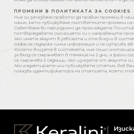
ПРОМЕНИ В ПОЛИТИКАТА ЗА COOKIES
Ние си запазваме правото да правим промени в наш
начин, като публикуваме съответните промени на
Съветваме ви периодично да преглеждате Политикат
потвърждавате съгласието си с направените пром
Ако имате акаунт в уебсайта и сте влезли в систем
cookie не съдържа лична информация и се изтрива 
Когато влизате в системата, ние също инсталираме 
за вход се съхраняват в течение на 2 дни, а файли c
се съхранява 2 седмици. Ако излезете от акаунта с
Ако редактирате или публикувате статия, във вашия 
показва идентификатора на статията, която току
Изиск