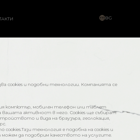
BG
ТАКТИ
зва сookies и подобни технологии. Компанията се
ашия компютър, мобилен телефон или таблет
а вашата активност в него. Cookies ще събират
стройството и вида на браузъра, геолокация,
рс.
ookies.Тази технология е подобна на cookies и
да можем да подобрим качеството на услугите.