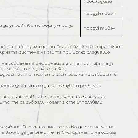
необходими
продуктивен
е и да управлявате формуляри за
продуктивен
е на необходими данни. Тези файлове се съхраняват
рната система на сайта при всяко следващо
ва на събраната информация и статистиката за
и реклама специално за вас.
модействат с техните сайтове, като събират и
роследяването е да се показват рекламни
нии, занимаващи се с реклама и уеб анализи.
то те са събрали, когато сте използвали
ледяване. Вие също имате право да оттеглите
е важно да запомните, че блокирането на cookies