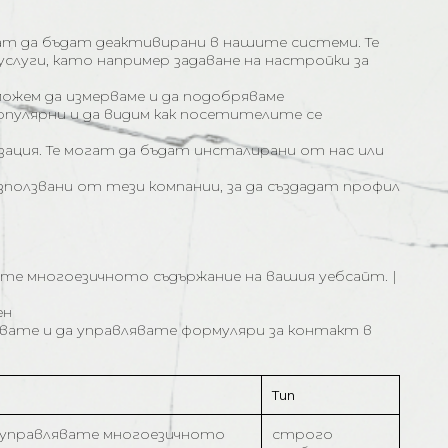
гат да бъдат деактивирани в нашите системи. Те
слуги, като например задаване на настройки за
можем да измерваме и да подобряваме
популярни и да видим как посетителите се
зация. Те могат да бъдат инсталирани от нас или
зползвани от тези компании, за да създадат профил
лявате многоезичното съдържание на вашия уебсайт. |
ен
ъздавате и да управлявате формуляри за контакт в
Тип
 да управлявате многоезичното
строго