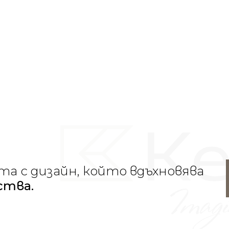
и практичност, спомагайки за
пъткъм вашите жел
и жилищни пространства.
представяйте си, създа
 че жилищните пространства са
ежите на индивида. Нашите
 просто материал, те са
рате вашите собствени мечти или
иновациите се срещат с
вата се превръщат в
. Изберете Keralini за марка,
то и неограничения потенциал за
та с дизайн, който вдъхновява
ства.