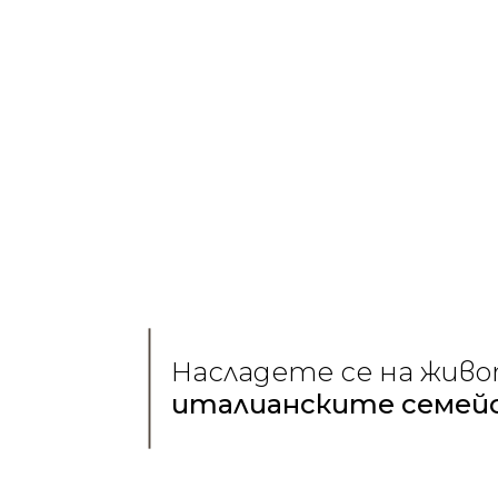
оптималната комбинация от естетика 
реализирането на мечти в търговски 
Keralini разбира неоспоримата истина,
въплъщение на идентичността и стрем
широкоформатни керамични плочи не са
средство, с което можете да реализи
мечтите на вашите клиенти.
Усетете разликата с Keralini – където 
италианското качество и пространст
изключителни произведения на изкуството
която цени ексклузивността, качество
осъществяването на мечтите!.
Насладете се на живо
италианските семей