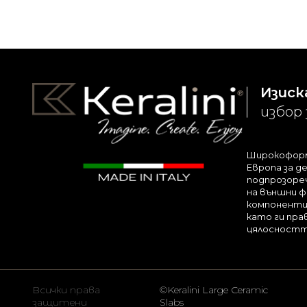
Изиск
избор 
Широкоформа
Европа за д
подпрозореч
на външни ф
компоненти 
като ги пра
цялосността
Всички права
©Keralini Large Ceramic
защитени
Slabs