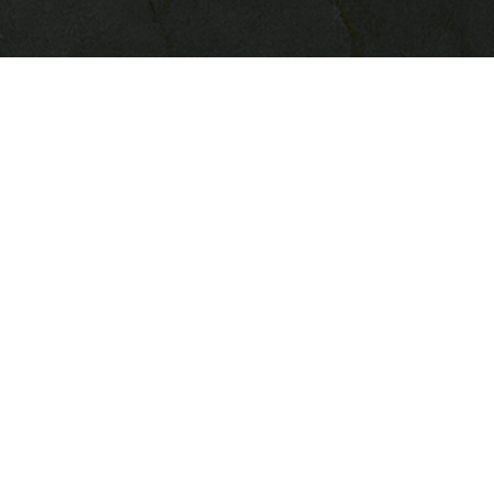
Заповядайта в света на неограничена перс
създаваме пространство, което отразя