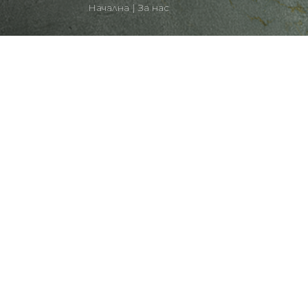
Начална
|
За нас