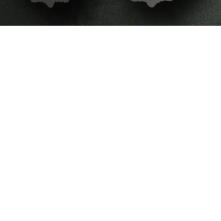
онализация с Keralini. Ние
ва вашия индивидуален стил и