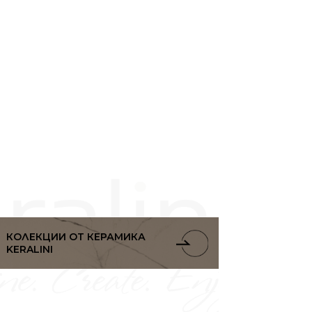
ания само в три стъпки –
вайте и се наслаждавайте!
КОЛЕКЦИИ ОТ КЕРАМИКА
KERALINI