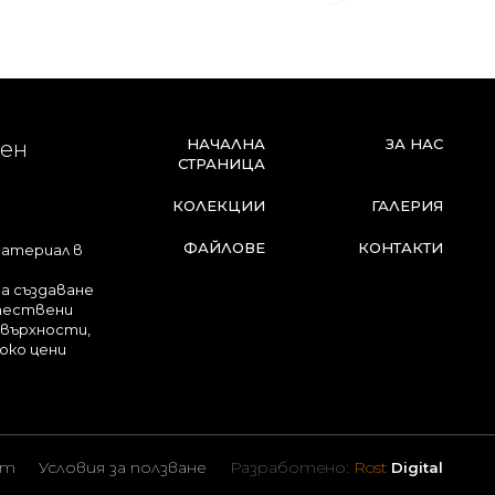
НАЧАЛНА
ЗА НАС
лен
СТРАНИЦА
КОЛЕКЦИИ
ГАЛЕРИЯ
ФАЙЛОВЕ
КОНТАКТИ
материал в
за създаване
стествени
овърхности,
око цени
ст
Условия за ползване
Разработено:
Rost
Digital