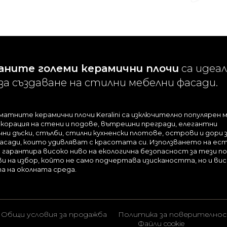
аните големи керамични плочи
са идеа
за създаване на стилни мебелни фасади.
тните керамични плочи Keralini са изключително популярен 
екорация на стени и подове, вътрешни прегради, елегантни
ни дъски, стълби, стилни кухненски плотове, острови и дори 
асади, които удивляват с красотата си. Използването на е
гарантира високо ниво на екологична безопасност за тези п
ви на избор, който не само подчертава изискаността, но и вис
 на околната среда.
Общи условия за продажба
Политика за поверително
Файли cookie