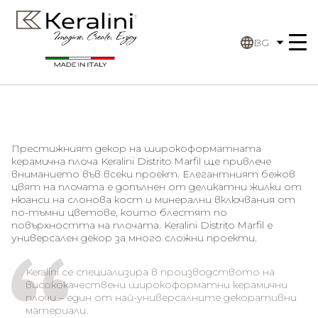
BG
Престижният декор на широкоформатната
керамична плоча
Keralini Distrito Marfil
ще привлече
вниманието във всеки проект. Елегантният бежов
цвят на плочата е допълнен от деликатни жилки от
нюанси на слонова кост и минерални включвания от
по-тъмни цветове, които блестят по
повърхността на плочата.
Keralini Distrito Marfil
е
универсален декор за много сложни проекти.
Keralini се специализира в производството на
висококачествени широкоформатни керамични
плочи – един от най-универсалните декоративни
материали.