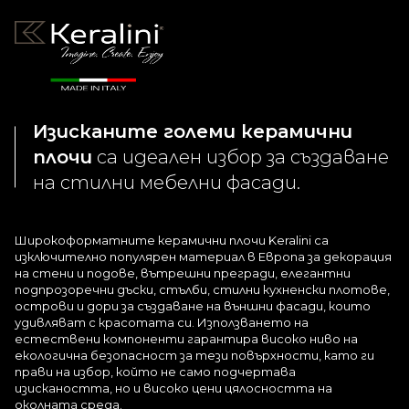
Изисканите големи керамични
плочи
са идеален избор за създаване
на стилни мебелни фасади.
Широкоформатните керамични плочи Keralini са
изключително популярен материал в Европа за декорация
на стени и подове, вътрешни прегради, елегантни
подпрозоречни дъски, стълби, стилни кухненски плотове,
острови и дори за създаване на външни фасади, които
удивляват с красотата си. Използването на
естествени компоненти гарантира високо ниво на
екологична безопасност за тези повърхности, като ги
прави на избор, който не само подчертава
изискаността, но и високо цени цялосността на
околната среда.