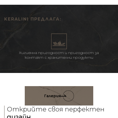
KERALINI ПРЕДЛАГА:
Хигиенна пригодност и пригодност за
контакт с хранителни продукти
Галерия
Открийте своя перфектен
дизайн