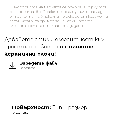
Философията на марката се основава върху три
компонента: въображение, реализация и наслада
от резултата. Уникалните декори от керамични
плочи Keralini са пример за ненадминатата
елегантност на италианския дизайн.
Добавете стил и елегантност към
пространството си
с нашите
керамични плочи!
Заредете файл
Заредете
Повърхност:
Тип и размер
Матова