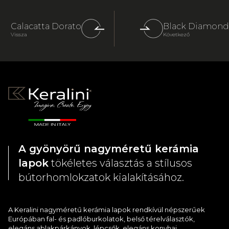
Calacatta Dorato
Black Diamond
Vissza
Következő
A gyönyörű nagyméretű kerámia
lapok
tökéletes választás a stílusos
bútorhomlokzatok kialakításához.
A Keralini nagyméretű kerámia lapok rendkívül népszerűek
Európában fal- és padlóburkolatok, belső térelválasztók,
elegáns ablakpárkányok, lépcsők, elegáns konyhai