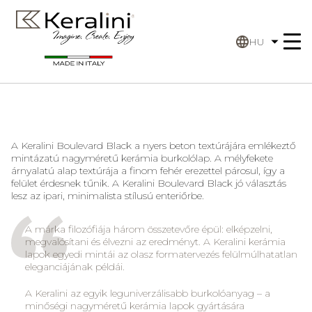
HU
A Keralini Boulevard Black a nyers beton textúrájára emlékeztő
mintázatú nagyméretű kerámia burkolólap. A mélyfekete
árnyalatú alap textúrája a finom fehér erezettel párosul, így a
felület érdesnek tűnik. A Keralini Boulevard Black jó választás
lesz az ipari, minimalista stílusú enteriőrbe.
A márka filozófiája három összetevőre épül: elképzelni,
megvalósítani és élvezni az eredményt. A Keralini kerámia
lapok egyedi mintái az olasz formatervezés felülmúlhatatlan
eleganciájának példái.
A Keralini az egyik leguniverzálisabb burkolóanyag – a
minőségi nagyméretű kerámia lapok gyártására