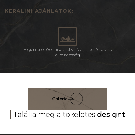
KERALINI AJÁNLATOK:
Higiéniai és élelmiszerrel való érintkezésre való
alkalmasság
Galéria
Találja meg a tökéletes
designt