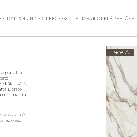
OLDAL
RÓLUNK
KOLLEKCIÓK
GALÉRIA
FÁJLOK
ELÉRHETŐSÉ
Face A
resporcelán
ztető
rke különböző
atta Dorato
a minimalista
gvalósítani és
ái az olasz