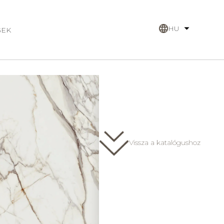
HU
GEK
Face B
Vissza a katalógushoz