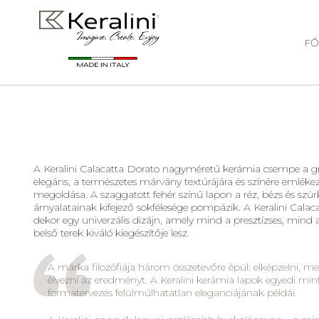
FŐ
A Keralini Calacatta Dorato nagyméretű kerámia csempe a g
elegáns, a természetes márvány textúrájára és színére emléke
megoldása. A szaggatott fehér színű lapon a réz, bézs és szü
árnyalatainak kifejező sokfélesége pompázik. A Keralini Calac
dekor egy univerzális dizájn, amely mind a presztízses, mind 
belső terek kiváló kiegészítője lesz.
A márka filozófiája három összetevőre épül: elképzelni, me
élvezni az eredményt. A Keralini kerámia lapok egyedi mint
formatervezés felülmúlhatatlan eleganciájának példái.