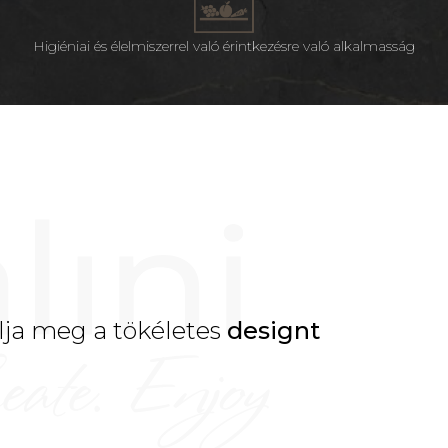
Higiéniai és élelmiszerrel való érintkezésre való alkalmasság
lja meg a tökéletes
designt