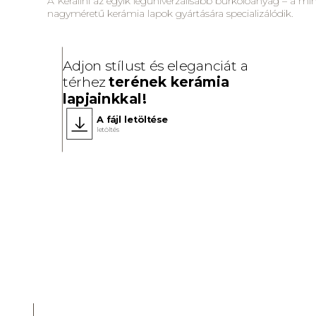
A Keralini az egyik leguniverzálisabb burkolóanyag – a mi
nagyméretű kerámia lapok gyártására specializálódik.
Adjon stílust és eleganciát a
térhez
terének kerámia
lapjainkkal!
A fájl letöltése
letöltés