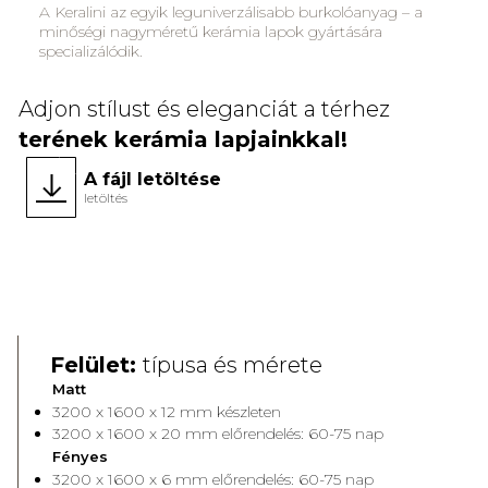
A Keralini az egyik leguniverzálisabb burkolóanyag – a
minőségi nagyméretű kerámia lapok gyártására
specializálódik.
Adjon stílust és eleganciát a térhez
terének kerámia lapjainkkal!
A fájl letöltése
letöltés
Face A
Face 
Felület:
típusa és mérete
Matt
3200 x 1600 x 12 mm készleten
3200 x 1600 x 20 mm előrendelés: 60-75 nap
Fényes
3200 x 1600 x 6 mm előrendelés: 60-75 nap