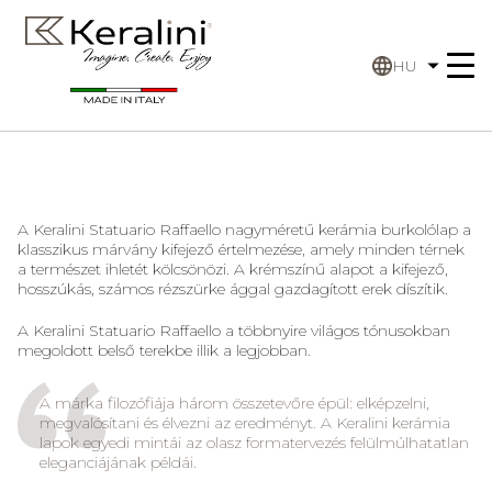
HU
A Keralini Statuario Raffaello nagyméretű kerámia burkolólap a
klasszikus márvány kifejező értelmezése, amely minden térnek
a természet ihletét kölcsönözi. A krémszínű alapot a kifejező,
hosszúkás, számos rézszürke ággal gazdagított erek díszítik.
A Keralini Statuario Raffaello a többnyire világos tónusokban
megoldott belső terekbe illik a legjobban.
A márka filozófiája három összetevőre épül: elképzelni,
megvalósítani és élvezni az eredményt. A Keralini kerámia
lapok egyedi mintái az olasz formatervezés felülmúlhatatlan
eleganciájának példái.