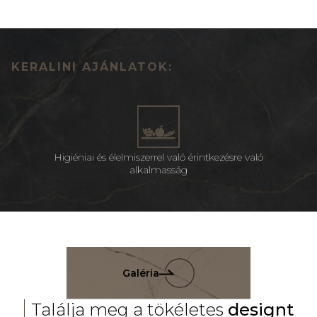
KERALINI AJÁNLATOK:
Higiéniai és élelmiszerrel való érintkezésre való
alkalmasság
Galéria
Találja meg a tökéletes
designt