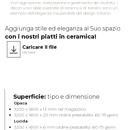
immaginazione, realizzazione e godimento del risultato. I
decori unici delle piastrelle di ceramica di Keralini sono un
esempio dell’eleganza insuperabile del design italiano.
Aggiunga stile ed eleganza al Suo spazio
con i nostri piatti in ceramica!
Caricare il file
caricare
Face A
Face 
Superficie:
tipo e dimensione
Opaca
3200 x 1600 x 12 mm nel magazzino
3200 x 1600 x 20 mm ordine prestabilito: 60-75 giorni
Lucida
3200 x 1600 x 6 mm ordine prestabilito: 60-75 giorni