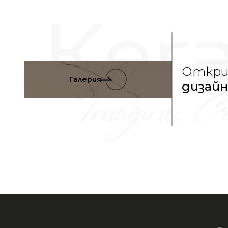
Откри
Галерия
дизай