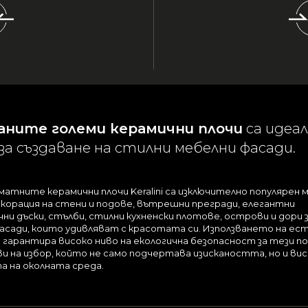
аните големи керамични плочи
са идеа
за създаване на стилни мебелни фасади.
тните керамични плочи Keralini са изключително популярен 
екорация на стени и подове, вътрешни прегради, елегантни
ни дъски, стълби, стилни кухненски плотове, острови и дори 
асади, които удивляват с красотата си. Използването на е
гарантира високо ниво на екологична безопасност за тези п
ви на избор, който не само подчертава изискаността, но и вис
 на околната среда.