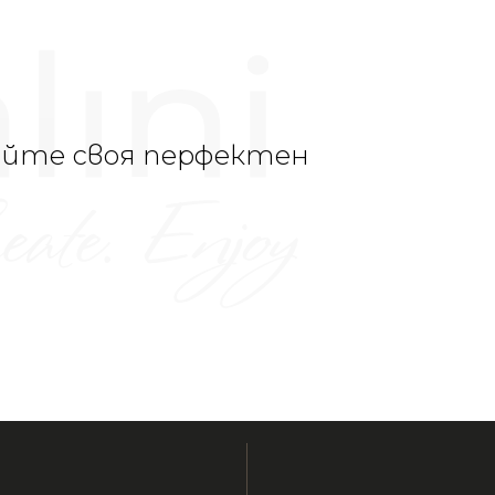
йте своя перфектен
н