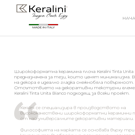
НАЧА
Широкоформатна керамична плоча Keralini Tinta Unita 
предназначена за тези, които ценят минимализма. 
на декора е идеално гладка снежнобяла повърхност.
Отсътствието на декоративни текстурни елеме
Keralini Tinta Unita Bianco подходящ за всеки проект.
Keralini се специализира в производството на
висококачествени широкоформатни керамични пл
от най-универсалните декоративни материали.
Философията на марката се основава върху три