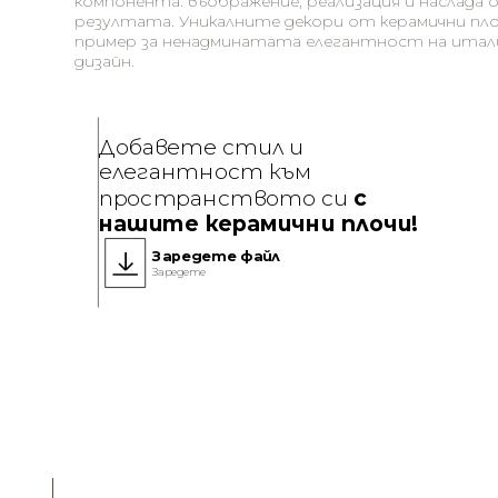
компонента: въображение, реализация и наслада 
резултата. Уникалните декори от керамични плочи
пример за ненадминатата елегантност на итал
дизайн.
Добавете стил и
елегантност към
пространството си
с
нашите керамични плочи!
Заредете файл
Заредете