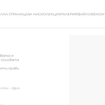
ЛНА СТРАНИЦА
ЗА НАС
КОЛЕКЦИИ
ГАЛЕРИЯ
ФАЙЛОВЕ
КОН
Bianco е
В основата
нти прави
очи – един