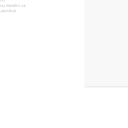
от
 Keralini са
ианския