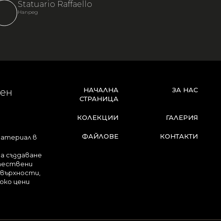
Statuario Raffaello
Напред
НАЧАЛНА
ЗА НАС
лен
СТРАНИЦА
КОЛЕКЦИИ
ГАЛЕРИЯ
ФАЙЛОВЕ
КОНТАКТИ
материал в
за създаване
стествени
овърхности,
око цени