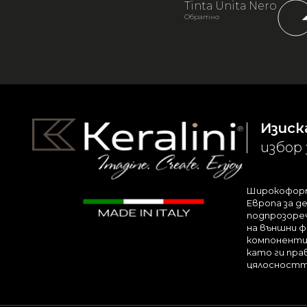
Tinta Unita Nero
Обратно
Изиск
избор 
Широкоформа
Европа за д
подпрозореч
на външни ф
компоненти 
като ги пра
цялосността