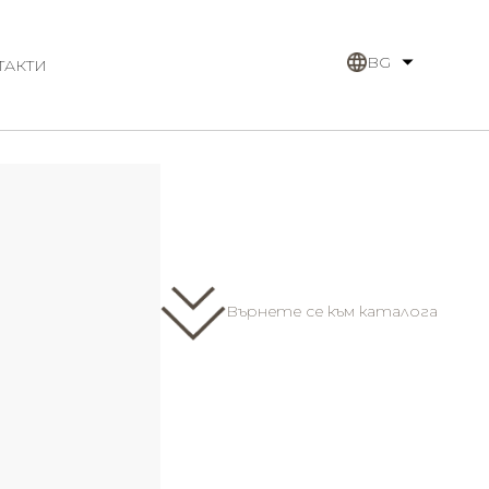
BG
ТАКТИ
Върнете се към каталога