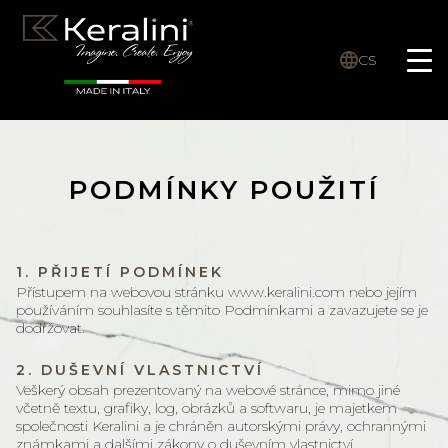
CS
PODMÍNKY POUŽITÍ
1. PŘIJETÍ PODMÍNEK
Přístupem na webovou stránku www.keralini.com nebo jejím
používáním souhlasíte s těmito Podmínkami a zavazujete se je
dodržovat.
2. DUŠEVNÍ VLASTNICTVÍ
Veškerý obsah prezentovaný na webové stránce, mimo jiné
včetně textu, grafiky, log, obrázků a softwaru, je majetkem
společnosti Keralini a je chráněn autorskými právy, ochrannými
známkami a dalšími zákony o duševním vlastnictví.