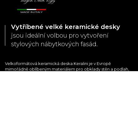
Vytříbené velké keramické desky
jsou ideální volbou pro vytvoření
stylových nábytkových fasád.
Velkoformátová keramická deska Keralini je v Evropě
mimořádně oblíbeným materiálem pro obklady stěn a podlah,
zhotovení interiérových příček, elegantních parapetů, schodišť,
stylových kuchyňských pracovních desek, ostrůvků a dokonce i
pro vytvoření venkovních fasád, které ohromují svou krásou.
Použití přírodních složek zajišťuje vysokou úroveň ekologické
bezpečnosti pro tyto povrchy, což z nich činí volbu, která klade
důraz nejen na vytříbenost, ale také na ekologickou integritu.
ÚVODNÍ
O NÁS
KOLEKCE
GALERIE
SOUBORY
KONTAKTY