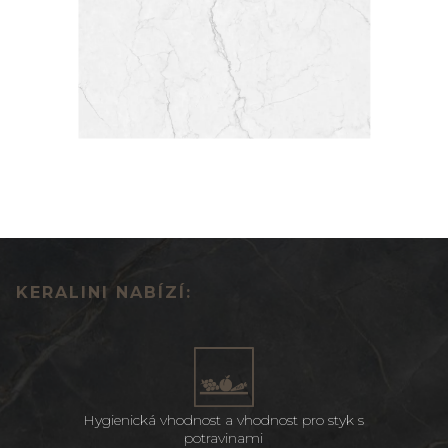
KERALINI NABÍZÍ:
Hygienická vhodnost a vhodnost pro styk s
potravinami