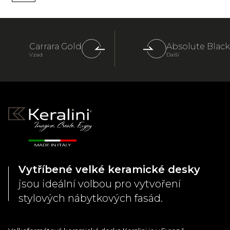
Carrara Gold
Absolute Black
Vzad
Další
Vytříbené velké keramické desky
jsou ideální volbou pro vytvoření
stylových nábytkových fasád.