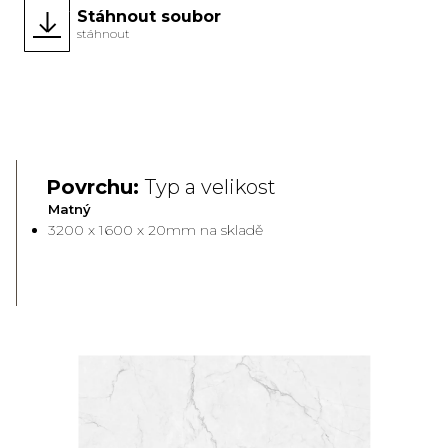
Stáhnout soubor
stáhnout
Nový
Full Body
Povrchu:
Typ a velikost
Matný
3200 x 1600 x 20mm na skladě