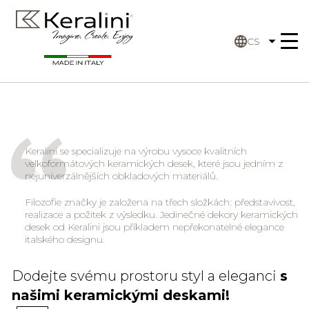
CS
Keralini se specializuje na výrobu vysoce kvalitních
velkoformátových keramických desek, které jsou jedním z
nejuniverzálnějších obkladových materiálů.
Filozofie značky je založena na třech složkách: představivost,
realizace a požitek z výsledku. Jedinečné dekory keramických
desek od Keralini jsou příkladem nepřekonatelné elegance
italského designu.
Dodejte svému prostoru styl a eleganci
s
našimi keramickými deskami!