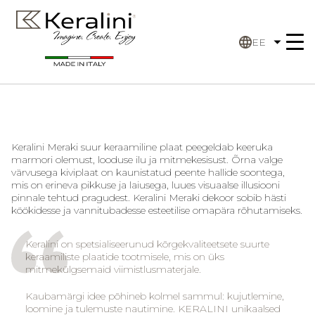
EE
Keralini Meraki
suur keraamiline plaat peegeldab keeruka
marmori olemust, looduse ilu ja mitmekesisust. Õrna valge
värvusega kiviplaat on kaunistatud peente hallide soontega,
mis on erineva pikkuse ja laiusega, luues visuaalse illusiooni
pinnale tehtud pragudest.
Keralini Meraki
dekoor sobib hästi
köökidesse ja vannitubadesse esteetilise omapära rõhutamiseks.
Keralini on spetsialiseerunud kõrgekvaliteetsete suurte
keraamiliste plaatide tootmisele, mis on üks
mitmekülgsemaid viimistlusmaterjale.
Kaubamärgi idee põhineb kolmel sammul: kujutlemine,
loomine ja tulemuste nautimine. KERALINI unikaalsed