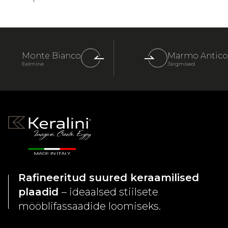
Monte Bianco
Marmo Antico
Eelmine
Järgmised
Rafineeritud suured keraamilised
plaadid
– ideaalsed stiilsete
mööblifassaadide loomiseks.