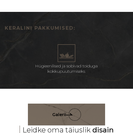
KERALINI PAKKUMISED:
Hügieenilised ja sobivad toiduga
kokkupuutumiseks
Galerii
Leidke oma täiuslik
disain