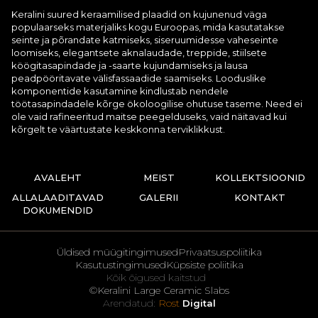
Keralini suured keraamilised plaadid on kujunenud väga
populaarseks materjaliks kogu Euroopas, mida kasutatakse
seinte ja põrandate katmiseks, siseruumidesse vaheseinte
loomiseks, elegantsete aknalaudade, treppide, stiilsete
köögitasapindade ja -saarte kujundamiseks ja lausa
peadpööritavate välisfassaadide saamiseks. Looduslike
komponentide kasutamine kindlustab nendele
töötasapindadele kõrge ökoloogilise ohutuse taseme. Need ei
ole vaid rafineeritud maitse peegelduseks, vaid näitavad kui
kõrgelt te väärtustate keskkonna terviklikkust.
AVALEHT
MEIST
KOLLEKTSIOONID
ALLALAADITAVAD
GALERII
KONTAKT
DOKUMENDID
Üldised müügitingimused
Privaatsuspoliitika
Kasutustingimused
Küpsiste poliitika
Kõik õigused kaitstud
©Keralini Large Ceramic Slabs
Arendatud:
Rost
Digital