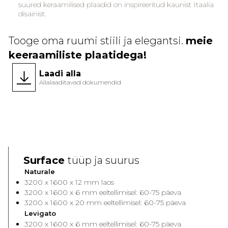
suured keraamilised plaadid on inspireeritud kaunist Itaalia
disainist.
Tooge oma ruumi stiili ja elegantsi.
meie
keeraamiliste plaatidega!
Laadi alla
Allalaaditavad dokumendid
Face A
Face 
Surface
tüüp ja suurus
Naturale
3200 x 1600 x 12 mm laos
3200 x 1600 x 6 mm eeltellimisel: 60-75 päeva
3200 x 1600 x 20 mm eeltellimisel: 60-75 päeva
Levigato
3200 x 1600 x 6 mm eeltellimisel: 60-75 päeva