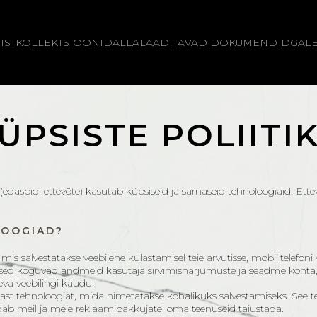
IST
KOLLEKTSIOONID
ALLALAADITAVAD DOKUMENDID
GALE
ÜPSISTE POLIITI
(edaspidi ettevõte) kasutab küpsiseid ja sarnaseid tehnoloogiaid. E
LOOGIAD?
is salvestatakse veebilehe külastamisel teie arvutisse, mobiiltelefoni
psised koguvad andmeid kasutaja sirvimisharjumuste ja seadme kohta,
leva veebilingi kaudu.
rnast tehnoloogiat, mida nimetatakse kohalikuks salvestamiseks. See 
ab meil ja meie reklaamipakkujatel oma teenuseid täiustada.