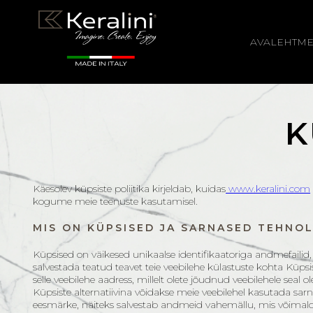
AVALEHT
ME
K
Käesolev küpsiste poliitika kirjeldab, kuidas
www.keralini.com
kogume meie teenuste kasutamisel.
MIS ON KÜPSISED JA SARNASED TEHNO
Küpsised on väikesed unikaalse identifikaatoriga andmefailid, m
salvestada teatud teavet teie veebilehe külastuste kohta Kü
selle veebilehe aadress, millelt olete jõudnud veebilehele seal o
Küpsiste alternatiivina võidakse meie veebilehel kasutada sa
eesmärke, näiteks salvestab andmeid vahemällu, mis võimald