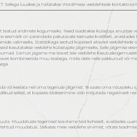
. Sellega luuakse ja hallatakse WordPressi veebilehtede kontaktivor
ht teatud andmete kogumiseks. Need laaditakse külastaja arvutisse vee
ine eesmärk on parandada pakutavate teenuste kvaliteeti, arvestades 
klaamide valimiseks. Statistikaga seotud küpsised aitavad veebilehted
 kasutatakse veebilehe külastajate jälgimiseks. Selle jälgimise ee
slikumad. Samuti jagame me teavet teie veebilehe kasutuskogemusest 
teavet kombineerida muu teabega, mida olete neile pakkunud või m
sega.
 või keelata neil oma tegevuse jälgimist. Te saate oma nõusoleku iga
adlikud sellest, et küpsiste blokeerimine võib mõjutada negatiivselt n
 muuta. Muudatuste tegemisel teavitame teid koheselt, avaldades uuend
s on tehtud muudatusi. Jätkates meie veebilehe sirvimist, võtate tead