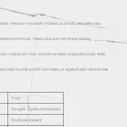
tada. Need on tavaliselt määratud ainult vastuseks teie
ebilehe toimivust. Need aitavad meil teada saada,
lla määratud meie või kolmandate osapoolte poolt, kelle
d teie huvide profiili loomiseks ja asjakohaste reklaamide
Tüüp
Rangelt vajalikud küpsised
Jõudlusküpsised