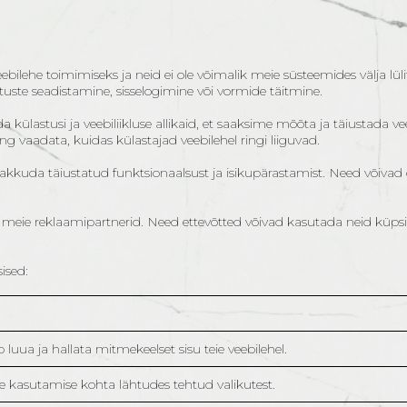
bilehe toimimiseks ja neid ei ole võimalik meie süsteemides välja lüli
tuste seadistamine, sisselogimine või vormide täitmine.
ülastusi ja veebiliikluse allikaid, et saaksime mõõta ja täiustada ve
vaadata, kuidas külastajad veebilehel ringi liiguvad.
kuda täiustatud funktsionaalsust ja isikupärastamist. Need võivad o
eie reklaamipartnerid. Need ettevõtted võivad kasutada neid küpsisei
ised:
luua ja hallata mitmekeelset sisu teie veebilehel.
te kasutamise kohta lähtudes tehtud valikutest.