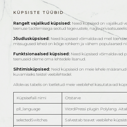
KÜPSISTE TÜÜBID
Rangelt vajalikud küpsised:
Need küpsised on vajalikud vee
teenuse taotlemisega seotud tegevustele, nagu privaatsuseelis
Jõudlusküpsised:
Need küpsised võimaldavad meil loendada k
missugused lehed on kõige rohkem ja vähem populaarsed ning 
Funktsionaalsed küpsised:
Need küpsised võimaldavad pak
teenuseid oleme oma lehtedele lisanud.
Sihtimisküpsised:
Neid küpsiseid on meie lehele määranud m
kuvamiseks teistel veebilehtedel.
Allolevas tabelis on loetletud meie veebilehel kasutatavad küps
Küpsisefaili nimi
Otstarve
pll_language
WordPressi plugin Polylang. Aitab 
selectedSwitches
Salvestab teavet veebilehe küpsis