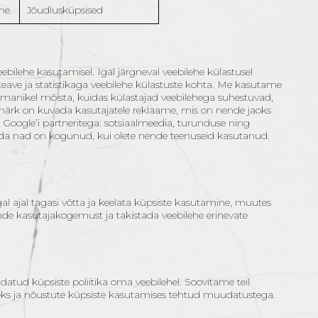
me.
Jõudlusküpsised
bilehe kasutamisel. Igal järgneval veebilehe külastusel
teave ja statistikaga veebilehe külastuste kohta. Me kasutame
e omanikel mõista, kuidas külastajad veebilehega suhestuvad,
smärk on kuvada kasutajatele reklaame, mis on nende jaoks
Google’i partneritega: sotsiaalmeedia, turunduse ning
ida nad on kogunud, kui olete nende teenuseid kasutanud.
l ajal tagasi võtta ja keelata küpsiste kasutamine, muutes
ende kasutajakogemust ja takistada veebilehe erinevate
atud küpsiste poliitika oma veebilehel. Soovitame teil
miseks ja nõustute küpsiste kasutamises tehtud muudatustega.