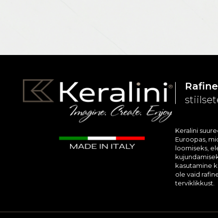
Rafine
stiils
Keralini suur
Euroopas, mid
loomiseks, el
kujundamisek
kasutamine k
ole vaid rafi
terviklikkust.