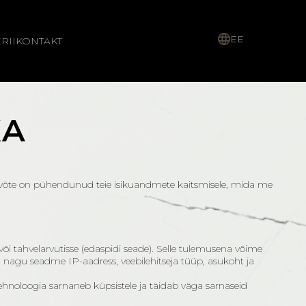
EE
RII
KONTAKT
KA
ttevõte on pühendunud teie isikuandmete kaitsmisele, mida me
 või tahvelarvutisse (edaspidi seade). Selle tulemusena võime
 nagu seadme IP-aadress, veebilehitseja tüüp, asukoht ja
tehnoloogia sarnaneb küpsistele ja täidab väga sarnaseid