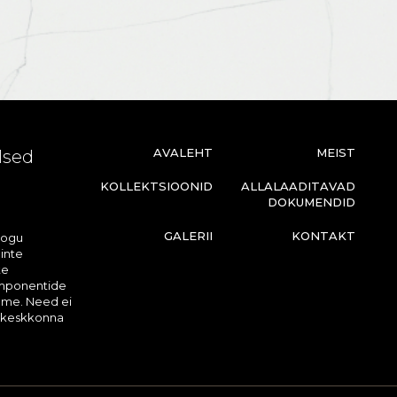
AVALEHT
MEIST
lsed
KOLLEKTSIOONID
ALLALAADITAVAD
DOKUMENDID
GALERII
KONTAKT
kogu
inte
te
omponentide
eme. Need ei
e keskkonna