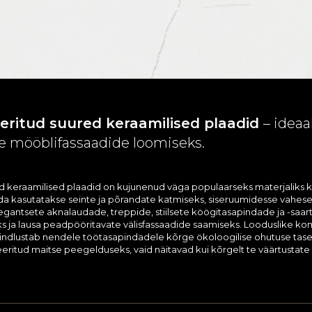
eritud suured keraamilised plaadid
– ideaa
ete mööblifassaadide loomiseks.
ed keraamilised plaadid on kujunenud väga populaarseks materjaliks 
a kasutatakse seinte ja põrandate katmiseks, siseruumidesse vahese
egantsete aknalaudade, treppide, stiilsete köögitasapindade ja -saar
s ja lausa peadpööritavate välisfassaadide saamiseks. Looduslike k
indlustab nendele töötasapindadele kõrge ökoloogilise ohutuse tas
neeritud maitse peegelduseks, vaid näitavad kui kõrgelt te väärtustat