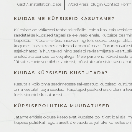
uacf7_installation_date
WordPressi plugin Contact Form 7
KUIDAS ME KÜPSISEID KASUTAME?
Küpsised on väikesed teabe tekstifailid, mida kasutab veebile
saadetakse küpsised tagasi sellele veebilehele. Küpsiste peam
küpsiseid liikluse analüüsimiseks ning teile sobiva sisu ja re
kogudes ja avaldades andmeid anonüümselt. Turundusküpsiseid
asjakohased ja huvitavad ning seeläbi reklaamijatele väärtu
analüütikateenuse pakkujatega. Meie partnerid võivad seda 
Jätkates meie veebilehe sirvimist, nõustute küpsiste kasutami
KUIDAS KÜPSISEID KUSTUTADA?
Kasutaja võib oma seadmetesse salvestatud küpsised kustutada
oma veebilehitseja seadeid. Kasutajad peaksid siiski olema te
funktsioonide kasutamist.
KÜPSISEPOLIITIKA MUUDATUSED
Jätame endale õiguse käesolevat küpsiste poliitikat igal ajal
küpsise poliitikat regulaarselt üle vaadata, juhuks kui selle