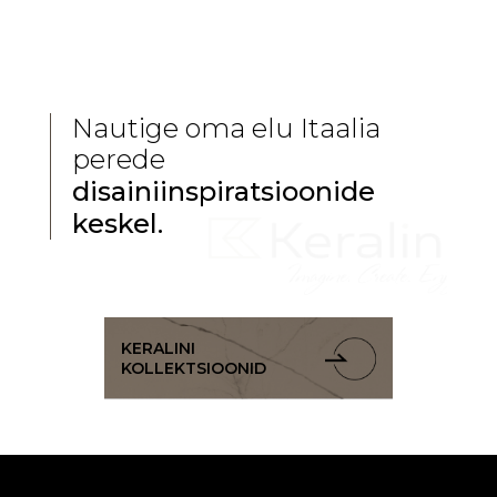
Keraliniga olete nauditaval teekonnal
oma soovitu poole, tehes selleks vaid
kolm sammu – kujutlemine,
loomine ja nautimine.
Nautige oma elu Itaalia
perede
disainiinspiratsioonide
keskel.
KERALINI
KOLLEKTSIOONID