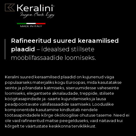
Rafineeritud suured keraamilised
plaadid
– ideaalsed stiilsete
mööblifassaadide loomiseks.
Keralini suured keraamilised plaadid on kujunenud väga
populaarseks materjaliks kogu Euroopas, mida kasutatakse
seinte ja põrandate katmiseks, siseruumidesse vaheseinte
loomiseks, elegantsete aknalaudade, treppide, stiilsete
köögitasapindade ja -saarte kujundamiseks ja lausa
peadpööritavate välisfassaadide saamiseks. Looduslike
komponentide kasutamine kindlustab nendele
töötasapindadele kõrge ökoloogilise ohutuse taseme. Need ei
ole vaid rafineeritud maitse peegelduseks, vaid näitavad kui
kõrgelt te väärtustate keskkonna terviklikkust.