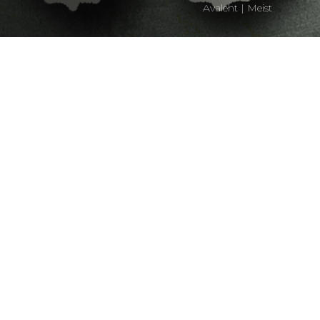
Avaleht
|
Meist
Sisenege maailma, kus individualiseerimine ei tunne
piire. Keralini on mõeldud disainikunsti mõistvatele
inimestele, avades uksed lõpututele võimalustele ning
muutes ruumid isikupärase stiili peegelduseks. Teie
unistuste disain ootab teid, kutsudes kogema Keralini
individuaalsuse ja elegantsuse sümfooniat. Tõeline
meistriteos, meie keraamiline plaat rõhutab teie