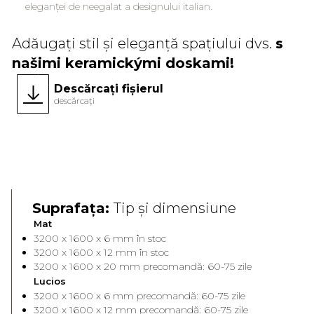
eleganței de neegalat a designului italian.
Adăugați stil și eleganță spațiului dvs.
s
našimi keramickými doskami!
Descărcați fișierul
descărcați
Suprafața:
Tip și dimensiune
Mat
3200 x 1600 x 6 mm în stoc
3200 x 1600 x 12 mm în stoc
3200 x 1600 x 20 mm precomandă: 60-75 zile
Lucios
3200 x 1600 x 6 mm precomandă: 60-75 zile
3200 x 1600 x 12 mm precomandă: 60-75 zile