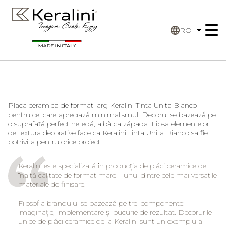
RO
Placa ceramica de format larg Keralini Tinta Unita Bianco –
pentru cei care apreciază minimalismul. Decorul se bazează pe
o suprafață perfect netedă, albă ca zăpada. Lipsa elementelor
de textura decorative face ca Keralini Tinta Unita Bianco sa fie
potrivita pentru orice proiect.
Keralini este specializată în producția de plăci ceramice de
înaltă calitate de format mare – unul dintre cele mai versatile
materiale de finisare.
Filosofia brandului se bazează pe trei componente:
imaginație, implementare și bucurie de rezultat. Decorurile
unice de plăci ceramice de la Keralini sunt un exemplu al