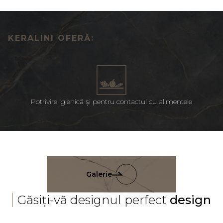
KERALINI OFERĂ:
Potrivire igienică și pentru contactul cu alimentele
Galerie
Găsiți-vă designul perfect
design