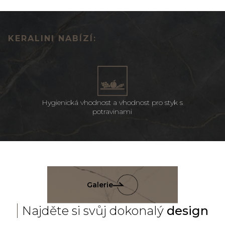
KERALINI NABÍZÍ:
Hygienická vhodnost a vhodnost pro styk s
potravinami
Galerie
Najděte si svůj dokonalý
design