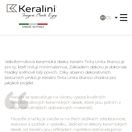
CS
Velkoformátová keramická deska Keralini Tinta Unita Bianco je
pro ty, kteří milují minimalismus. Základem dekoru je dokonale
hladký sněhově bílý povrch. Díky absenci dekorativních
texturních prvků je Keralini Tinta Unita Bianco vhodná pro
jakýkoli projekt.
Keralini se specializuje na výrobu vysoce kvalitních
velkoformátových keramických desek, které jsou jedním z
nejuniverzálnějších obkladových materiálů.
Filozofie značky je založena na třech složkách: představivost,
realizace a požitek z výsledku. Jedinečné dekory keramických
desek od Keralini jsou příkladem nepřekonatelné elegance