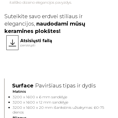
itališko dizaino elegancijos pavyzdys.
Suteikite savo erdvei stiliaus ir
elegancijos,
naudodami mūsų
keramines plokštes!
Atsisiųsti failą
parsisiųsti
Surface
Paviršiaus tipas ir dydis
Matinis
3200 x 1600 x 6 mm sandėlyje
3200 x 1600 x 12 mm sandėlyje
3200 x 1600 x 20 mm išankstinis užsakymas: 60-75
dienos
Blizgus