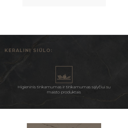
KERALINI SIŪLO:
Higieninis tinkamumas ir tinkamumas sąlyčiui su
maisto produktais