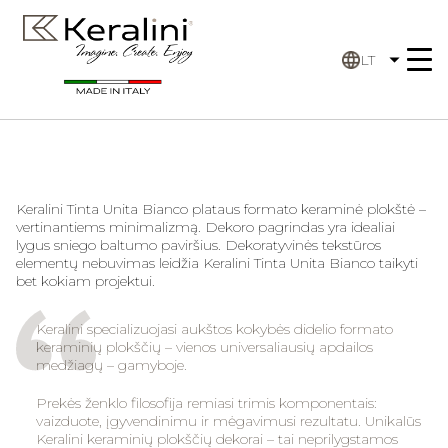
LT
Keralini Tinta Unita Bianco plataus formato keraminė plokštė –
vertinantiems minimalizmą. Dekoro pagrindas yra idealiai
lygus sniego baltumo paviršius. Dekoratyvinės tekstūros
elementų nebuvimas leidžia Keralini Tinta Unita Bianco taikyti
bet kokiam projektui.
Keralini specializuojasi aukštos kokybės didelio formato
keraminių plokščių – vienos universaliausių apdailos
medžiagų – gamyboje.
Prekės ženklo filosofija remiasi trimis komponentais:
vaizduote, įgyvendinimu ir mėgavimusi rezultatu. Unikalūs
Keralini keraminių plokščių dekorai – tai neprilygstamos