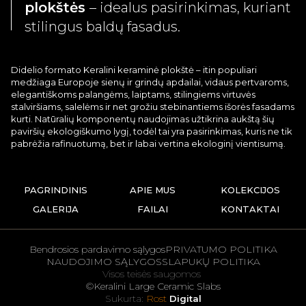
plokštės
– idealus pasirinkimas, kuriant
stilingus baldų fasadus.
Didelio formato Keralini keraminė plokštė – itin populiari
medžiaga Europoje sienų ir grindų apdailai, vidaus pertvaroms,
elegantiškoms palangėms, laiptams, stilingiems virtuvės
stalviršiams, salelėms ir net grožiu stebinantiems išorės fasadams
kurti. Natūralių komponentų naudojimas užtikrina aukštą šių
paviršių ekologiškumo lygį, todėl tai yra pasirinkimas, kuris ne tik
pabrėžia rafinuotumą, bet ir labai vertina ekologinį vientisumą.
PAGRINDINIS
APIE MUS
KOLEKCIJOS
GALERIJA
FAILAI
KONTAKTAI
Bendrosios pardavimo sąlygos
PRIVATUMO POLITIKA
NAUDOJIMO SĄLYGOS
SLAPUKŲ POLITIKA
Visos teisės saugomos
©Keralini Large Ceramic Slabs
Sukurta:
Rost
Digital