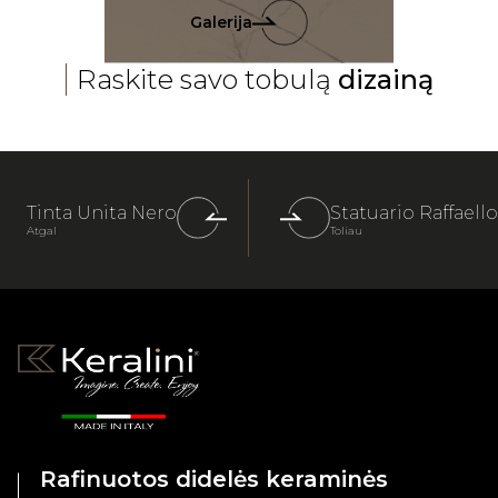
Galerija
Raskite savo tobulą
dizainą
Tinta Unita Nero
Statuario Raffaello
Atgal
Toliau
Rafinuotos didelės keraminės