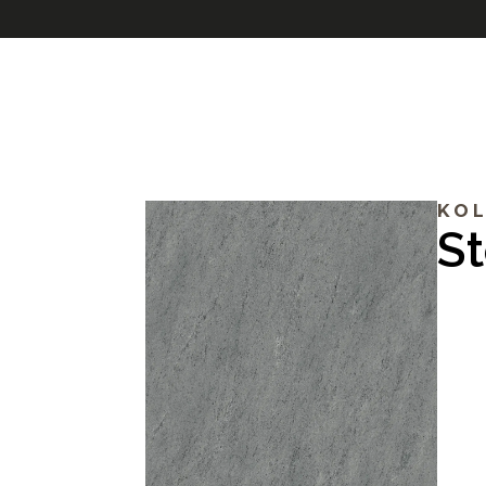
KOL
S