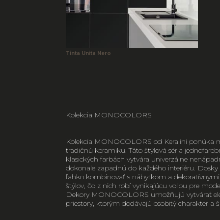
Tinta Unita Nero
Kolekcia MONOCOLORS
Kolekcia MONOCOLORS od Keralini ponúka m
tradičnú keramiku. Táto štýlová séria jednofare
klasických farbách vytvára univerzálne nenápadn
dokonale zapadnú do každého interiéru. Dosky 
ľahko kombinovať s nábytkom a dekoratívnymi
štýlov, čo z nich robí vynikajúcu voľbu pre moder
Dekory MONOCOLORS umožňujú vytvárať eleg
priestory, ktorým dodávajú osobitý charakter a 