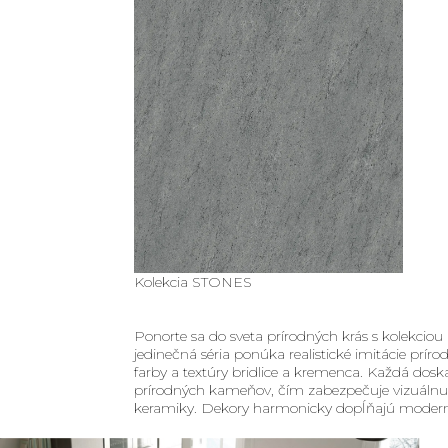
Kolekcia STONES
Ponorte sa do sveta prírodných krás s kolekciou
jedinečná séria ponúka realistické imitácie prí
farby a textúry bridlice a kremenca. Každá dosk
prírodných kameňov, čím zabezpečuje vizuálnu p
keramiky. Dekory harmonicky dopĺňajú moderné a