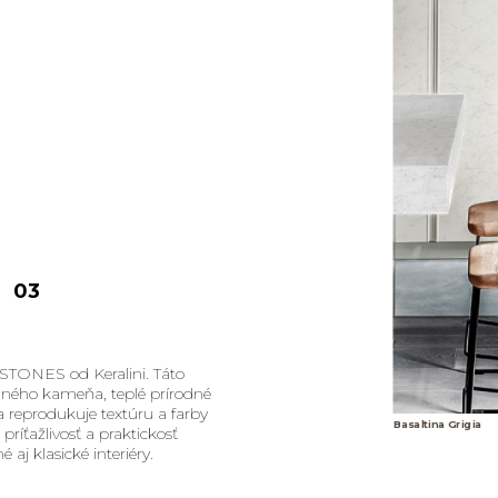
03
 STONES od Keralini. Táto
rodného kameňa, teplé prírodné
a reprodukuje textúru a farby
Basaltina Grigia
ríťažlivosť a praktickosť
j klasické interiéry.