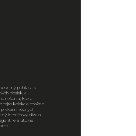
oderný pohľad na
bných dosiek v
é riešenia, ktoré
z tejto kolekcie možno
 prvkami rôznych
ný interiérový dizajn.
antné a útulné
šarm.