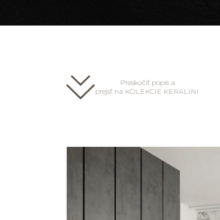
Preskočiť popis a
prejsť na KOLEKCIE KERALINI