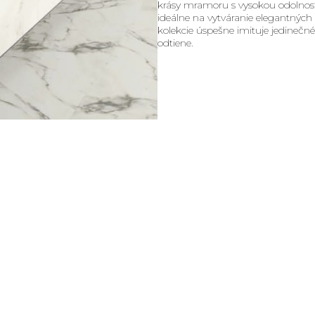
krásy mramoru s vysokou odolnos
ideálne na vytváranie elegantných 
kolekcie úspešne imituje jedineč
odtiene.