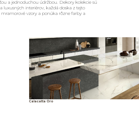
ťou a jednoduchou údržbou. Dekory kolekcie sú
a luxusných interiérov, každá doska z tejto
né mramorové vzory a ponúka rôzne farby a
Calacatta Oro