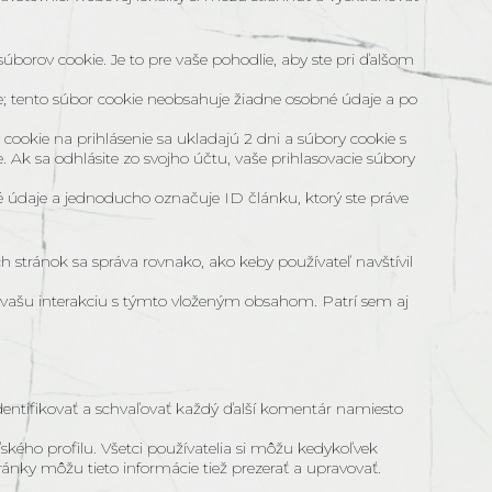
borov cookie. Je to pre vaše pohodlie, aby ste pri ďalšom
ie; tento súbor cookie neobsahuje žiadne osobné údaje a po
cookie na prihlásenie sa ukladajú 2 dni a súbory cookie s
 Ak sa odhlásite zo svojho účtu, vaše prihlasovacie súbory
né údaje a jednoducho označuje ID článku, ktorý ste práve
 stránok sa správa rovnako, ako keby používateľ navštívil
ať vašu interakciu s týmto vloženým obsahom. Patrí sem aj
tifikovať a schvaľovať každý ďalší komentár namiesto
ľského profilu. Všetci používatelia si môžu kedykoľvek
nky môžu tieto informácie tiež prezerať a upravovať.