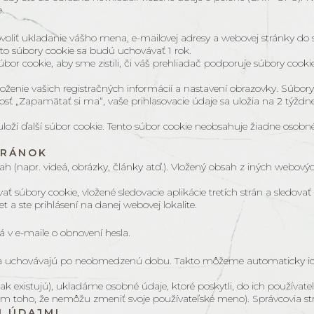
.
liť ukladanie vášho mena, e-mailovej adresy a webovej stránky do sú
to súbory cookie sa budú uchovávať 1 rok.
bor cookie, aby sme zistili, či váš prehliadač podporuje súbory cook
oženie vašich registračných informácií a nastavení obrazovky. Súbory 
ť „Zapamätať si ma“, vaše prihlasovacie údaje sa uložia na 2 týždne.
 uloží ďalší súbor cookie. Tento súbor cookie neobsahuje žiadne osob
TRÁNOK
 (napr. videá, obrázky, články atď.). Vložený obsah z iných webových
 súbory cookie, vložené sledovacie aplikácie tretích strán a sledov
 a ste prihlásení na danej webovej lokalite.
 v e-maile o obnovení hesla.
a uchovávajú po neobmedzenú dobu. Takto môžeme automaticky iden
 (ak existujú), ukladáme osobné údaje, ktoré poskytli, do ich používate
m toho, že nemôžu zmeniť svoje používateľské meno). Správcovia strá
I ÚDAJMI