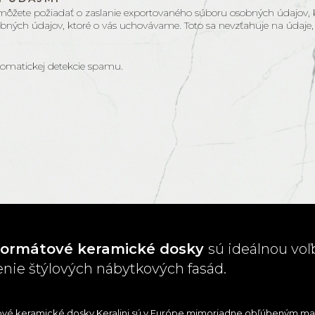
 môžete požiadať o zaslanie exportovaného súboru osobných údajov, k
bných údajov, ktoré o vás uchovávame. Toto sa nevzťahuje na údaje,
omatickej detekcie spamu.
formátové keramické dosky
sú ideálnou voľ
enie štýlových nábytkových fasád.
vé keramické dosky Keralini sú v Európe mimoriadne obľúbeným ma