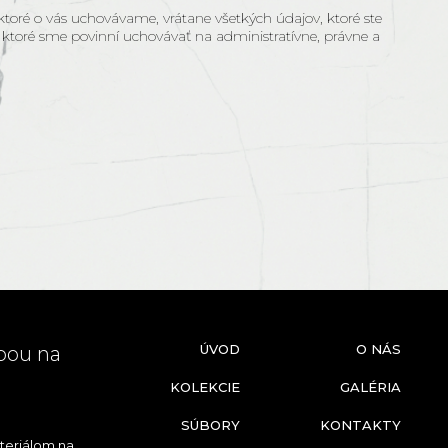
toré o vás uchovávame, vrátane všetkých údajov, ktoré ste
 ktoré sme povinní uchovávať na administratívne, právne a
ÚVOD
O NÁS
bou na
KOLEKCIE
GALÉRIA
SÚBORY
KONTAKTY
teriálom na