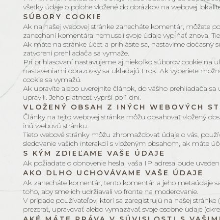
všetky údaje o polohe vložené do obrázkov na webovej lokalite
SÚBORY COOKIE
Ak na našej webovej stránke zanecháte komentár, môžete povo
zanechaní komentára nemuseli svoje údaje vypĺňať znova. Tie
Ak máte na stránke účet a prihlásite sa, nastavíme dočasný sú
zatvorení prehliadača sa vymaže.
Pri prihlasovaní nastavujeme aj niekoľko súborov cookie na ul
nastaveniami obrazovky sa ukladajú 1 rok. Ak vyberiete možnos
cookie sa vymažú.
Ak upravíte alebo uverejníte článok, do vášho prehliadača sa
upravili. Jeho platnosť vyprší po 1 dni.
VLOŽENÝ OBSAH Z INÝCH WEBOVÝCH S
Články na tejto webovej stránke môžu obsahovať vložený obsah
inú webovú stránku.
Tieto webové stránky môžu zhromažďovať údaje o vás, používať
sledovanie vašich interakcií s vloženým obsahom, ak máte účet
S KÝM ZDIEĽAME VAŠE ÚDAJE
Ak požiadate o obnovenie hesla, vaša IP adresa bude uvedená
AKO DLHO UCHOVÁVAME VAŠE ÚDAJE
Ak zanecháte komentár, tento komentár a jeho metaúdaje s
toho, aby sme ich udržiavali vo fronte na moderovanie.
V prípade používateľov, ktorí sa zaregistrujú na našej stránke
prezerať, upravovať alebo vymazávať svoje osobné údaje (okre
AKÉ MÁTE PRÁVA V SÚVISLOSTI S VAŠIM