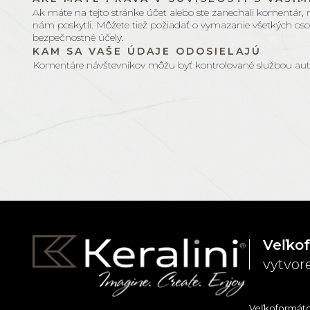
Ak máte na tejto stránke účet alebo ste zanechali komentár,
nám poskytli. Môžete tiež požiadať o vymazanie všetkých oso
bezpečnostné účely.
KAM SA VAŠE ÚDAJE ODOSIELAJÚ
Komentáre návštevníkov môžu byť kontrolované službou aut
Veľko
vytvor
Veľkoformáto