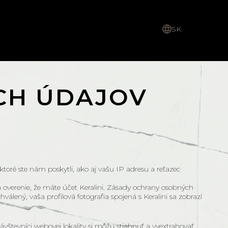
SK
CH ÚDAJOV
ré ste nám poskytli, ako aj vašu IP adresu a reťazec
overenie, že máte účet Keralini. Zásady ochrany osobných
hválený, vaša profilová fotografia spojená s Keralini sa zobrazí
vštevníci webovej lokality si môžu stiahnuť a vyextrahovať