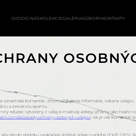
ÚVOD
O NÁS
KOLEKCIE
GALÉRIA
SÚBORY
KONTAKTY
CHRANY OSOBNÝ
 zanecháte komentár, zhromažďujeme informácie, vrátane údajov, kto
ikáciu a prevenciu spamu.
ý reťazec vytvorený z vašej e-mailovej adresy (známy ako hash) na 
alini.com/sk/zasady-ochrany-osobnych-udajov/
. Ak je váš komentár sc
aby ste do obrázku nevkladali vložené údaje o polohe (EXIF GPS). Ná