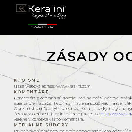
ZÁSADY O
KTO SME
Naša webová adresa: www.keralini.com.
KOMENTÁRE
Komentáre a ochrana súkromia: Keď na našej webovej stránke
agenta prehliadača. Tieto informácie sa používajú na identif
Okrem toho môže byť spoločnosti Keralini poskytnutý anonymn
údajov spoločnosti Keralini nájdete na adrese
https://www.ker
verejne v kontexte vášho komentára.
MEDIÁLNE SÚBORY
Pri nahrávaní obrázkov na svoje webové stránky sa odporúča, 